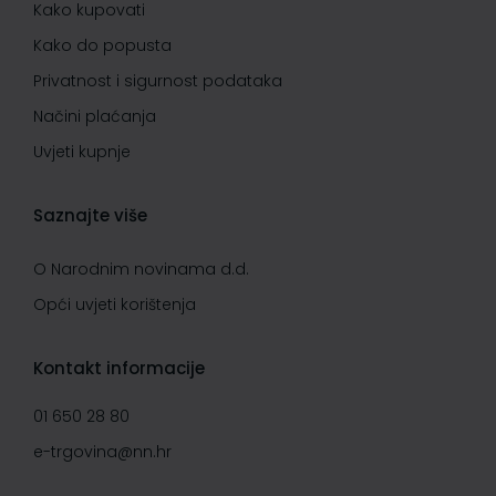
Kako kupovati
Kako do popusta
Privatnost i sigurnost podataka
Načini plaćanja
Uvjeti kupnje
Saznajte više
O Narodnim novinama d.d.
Opći uvjeti korištenja
Kontakt informacije
01 650 28 80
e-trgovina@nn.hr