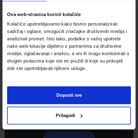
Ova web-stranica koristi kolačiće
Kolačiće upotrebljavamo kako bismo personalizirali
sadržaj i oglase, omogućili značajke društvenih medija i
analizirali promet. Isto tako, podatke o vašoj upotrebi
naše web-lokacije dijelimo s partnerima za društvene
medije, oglašavanje i analizu, a oni ih mogu kombinirati s
drugim podacima koje ste im pružili ili koje su prikupili
dok ste upotrebljavali njihove usluge.
Newsletter prijava
Prijavite se kako bi primali informacije o novim
proizvodima i uslugama, akcijama i drugim
Dopusti sve
pogodnostima
Prilagodi