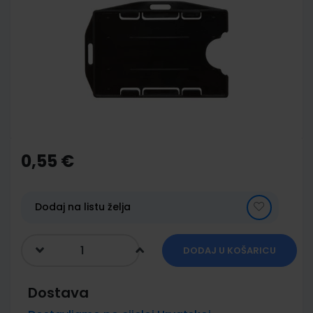
end
of
the
images
gallery
Skip
to
the
0,55 €
beginning
of
the
images
Dodaj na listu želja
gallery
DODAJ U KOŠARICU
Dostava