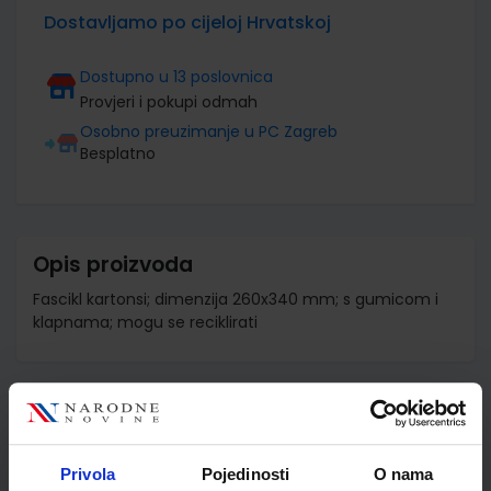
Dostavljamo po cijeloj Hrvatskoj
Dostupno u 13 poslovnica
Provjeri i pokupi odmah
Osobno preuzimanje u PC Zagreb
Besplatno
Opis proizvoda
Fascikl kartonsi; dimenzija 260x340 mm; s gumicom i
klapnama; mogu se reciklirati
Detalji proizvoda
Šifra proizvoda
586793
Privola
Pojedinosti
O nama
Jedinična mjera
kom