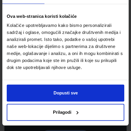
Ova web-stranica koristi kolačiće
Kolačiće upotrebljavamo kako bismo personalizirali
sadržaj i oglase, omogućili značajke društvenih medija i
analizirali promet. Isto tako, podatke o vašoj upotrebi
naše web-lokacije dijelimo s partnerima za društvene
medije, oglašavanje i analizu, a oni ih mogu kombinirati s
drugim podacima koje ste im pružili ili koje su prikupili
dok ste upotrebljavali njihove usluge.
Newsletter prijava
Prijavite se kako bi primali informacije o novim
Dopusti sve
proizvodima i uslugama, akcijama i drugim
pogodnostima
Prilagodi