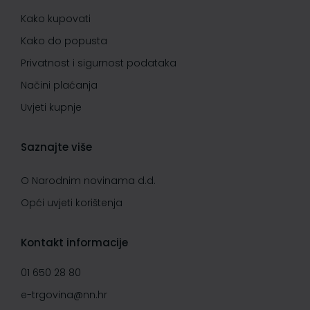
Kako kupovati
Kako do popusta
Privatnost i sigurnost podataka
Načini plaćanja
Uvjeti kupnje
Saznajte više
O Narodnim novinama d.d.
Opći uvjeti korištenja
Kontakt informacije
01 650 28 80
e-trgovina@nn.hr