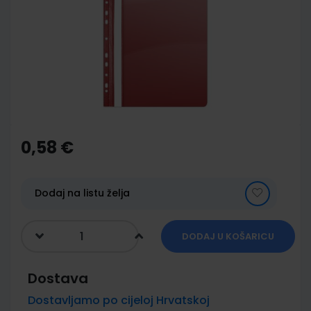
of
the
images
gallery
Skip
to
the
0,58 €
beginning
of
the
images
Dodaj na listu želja
gallery
DODAJ U KOŠARICU
Dostava
Dostavljamo po cijeloj Hrvatskoj