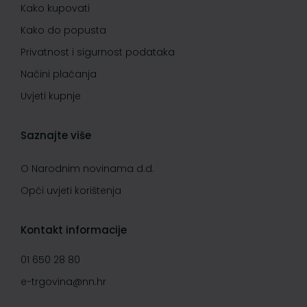
Kako kupovati
Kako do popusta
Privatnost i sigurnost podataka
Načini plaćanja
Uvjeti kupnje
Saznajte više
O Narodnim novinama d.d.
Opći uvjeti korištenja
Kontakt informacije
01 650 28 80
e-trgovina@nn.hr