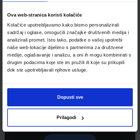
Ova web-stranica koristi kolačiće
Kolačiće upotrebljavamo kako bismo personalizirali
sadržaj i oglase, omogućili značajke društvenih medija i
analizirali promet. Isto tako, podatke o vašoj upotrebi
naše web-lokacije dijelimo s partnerima za društvene
medije, oglašavanje i analizu, a oni ih mogu kombinirati s
drugim podacima koje ste im pružili ili koje su prikupili
dok ste upotrebljavali njihove usluge.
Newsletter prijava
Prijavite se kako bi primali informacije o novim
proizvodima i uslugama, akcijama i drugim
Dopusti sve
pogodnostima
Prilagodi