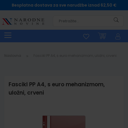
Besplatna dostava za sve narudžbe iznad 62,50 €
Pretra
Naslovna
Fascikl PP A4, s euro mehanizmom, uložni, crveni
Fascikl PP A4, s euro mehanizmom,
uložni, crveni
Skip
to
the
end