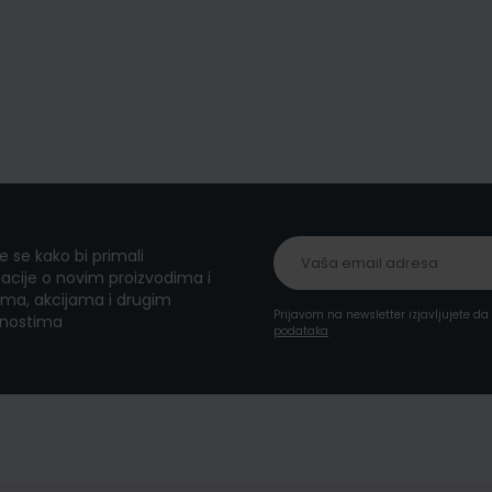
te se kako bi primali
acije o novim proizvodima i
ma, akcijama i drugim
Prijavom na newsletter izjavljujete d
nostima
podataka