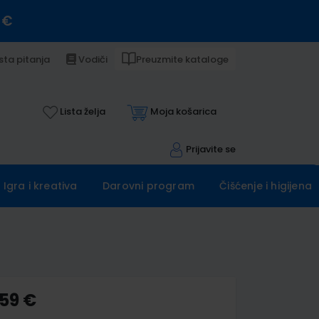
 €
sta pitanja
Vodiči
Preuzmite kataloge
Lista želja
Moja košarica
Prijavite se
Igra i kreativa
Darovni program
Čišćenje i higijena
,59 €