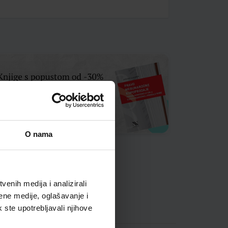
O nama
enih medija i analizirali
ene medije, oglašavanje i
k ste upotrebljavali njihove