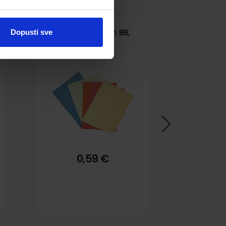
Fascikl prešpan BB,
Dopusti sve
Nano, plavi
0,59 €