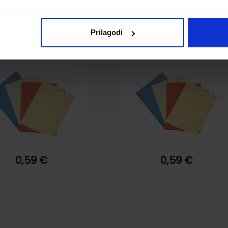
ascikl prešpan BB,
Fascikl prešpan BB,
Prilagodi
Nano, zeleni
Nano, crveni
0,59 €
0,59 €