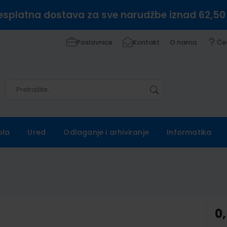
esplatna dostava za sve narudžbe iznad 62,50
Poslovnice
Kontakt
O nama
Če
Pretražite
Pretražite
ola
Ured
Odlaganje i arhiviranje
Informatika
0