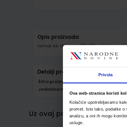
Skip
to
the
beginning
of
the
images
Opis proizvoda
gallery
format A4; dimenzije 235x325 m; karton pre
Detalji proizvoda
Privola
Šifra proizvoda
813366
Jedinična mjera
kom
Ova web-stranica koristi kol
Kolačiće upotrebljavamo kako 
promet. Isto tako, podatke o 
Uz ovaj proizvod kupci su ku
analizu, a oni ih mogu kombini
usluge.