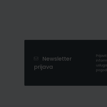
Prijavi
Newsletter
inform
usluga
prijava
pogod