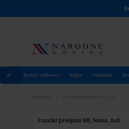
B
Školski udžbenici
Knjige
Tiskanice
Šk
Naslovna
Fascikl prešpan BB, Nano, žuti
Fascikl prešpan BB, Nano, žuti