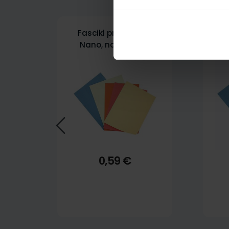
Fascikl prešpan BB,
F
Nano, narančasti
0,59 €