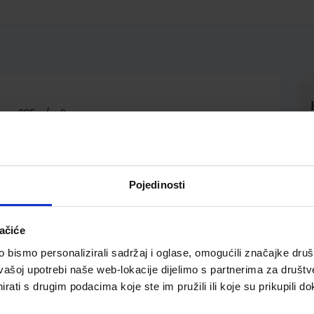
špan 285 g/m2
Pojedinosti
ačiće
bismo personalizirali sadržaj i oglase, omogućili značajke društv
vašoj upotrebi naše web-lokacije dijelimo s partnerima za društv
pili i ovo…
rati s drugim podacima koje ste im pružili ili koje su prikupili do