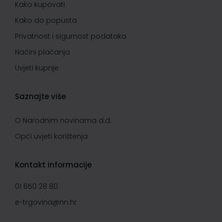
Kako kupovati
Kako do popusta
Privatnost i sigurnost podataka
Načini plaćanja
Uvjeti kupnje
Saznajte više
O Narodnim novinama d.d.
Opći uvjeti korištenja
Kontakt informacije
01 650 28 80
e-trgovina@nn.hr