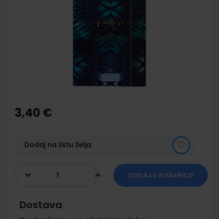
end
of
the
images
gallery
Skip
to
the
3,40 €
beginning
of
the
images
Dodaj na listu želja
gallery
DODAJ U KOŠARICU
Dostava