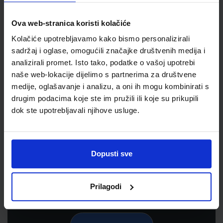
Ova web-stranica koristi kolačiće
Kolačiće upotrebljavamo kako bismo personalizirali
sadržaj i oglase, omogućili značajke društvenih medija i
analizirali promet. Isto tako, podatke o vašoj upotrebi
naše web-lokacije dijelimo s partnerima za društvene
medije, oglašavanje i analizu, a oni ih mogu kombinirati s
drugim podacima koje ste im pružili ili koje su prikupili
dok ste upotrebljavali njihove usluge.
Newsletter prijava
Prijavite se kako bi primali informacije o novim
proizvodima i uslugama, akcijama i drugim
Dopusti sve
pogodnostima
Prilagodi