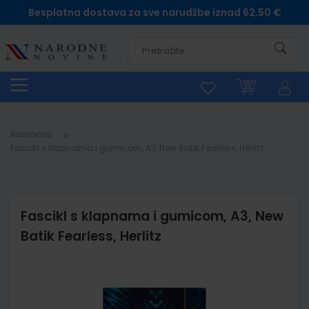
Besplatna dostava za sve narudžbe iznad 62,50 €
Pretra
Naslovna
Fascikl s klapnama i gumicom, A3, New Batik Fearless, Herlitz
Fascikl s klapnama i gumicom, A3, New
Batik Fearless, Herlitz
Skip
to
the