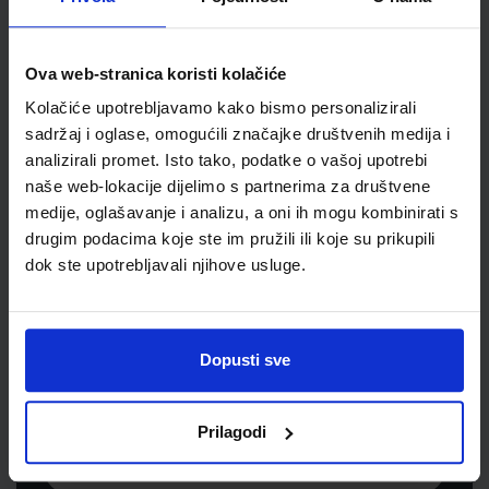
Jedinična mjera
kom
Ova web-stranica koristi kolačiće
Kolačiće upotrebljavamo kako bismo personalizirali
sadržaj i oglase, omogućili značajke društvenih medija i
analizirali promet. Isto tako, podatke o vašoj upotrebi
naše web-lokacije dijelimo s partnerima za društvene
medije, oglašavanje i analizu, a oni ih mogu kombinirati s
drugim podacima koje ste im pružili ili koje su prikupili
dok ste upotrebljavali njihove usluge.
Newsletter prijava
Prijavite se kako bi primali informacije o novim
Dopusti sve
proizvodima i uslugama, akcijama i drugim
pogodnostima
Prilagodi