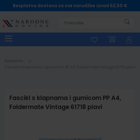
Besplatna dostava za sve narudžbe iznad 62,50 €
Pretra
Naslovna
Fascikl s klapnama i gumicom PP A4, Foldermate Vintage 61718 plavi
Fascikl s klapnama i gumicom PP A4,
Foldermate Vintage 61718 plavi
Skip
to
the