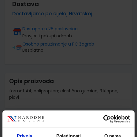
Dostava
Dostavljamo po cijeloj Hrvatskoj
Dostupno u 28 poslovnica
Provjeri i pokupi odmah
Osobno preuzimanje u PC Zagreb
Besplatno
Opis proizvoda
format A4; polipropilen; elastična gumica; 3 klapne;
plavi
Detalji proizvoda
Šifra proizvoda
589669
Privola
Pojedinosti
O nama