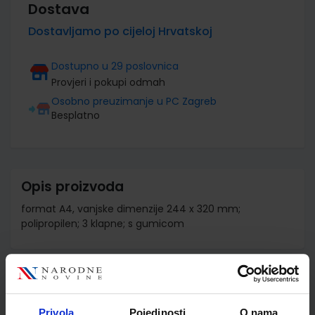
Dostava
Dostavljamo po cijeloj Hrvatskoj
Dostupno u 29 poslovnica
Provjeri i pokupi odmah
Osobno preuzimanje u PC Zagreb
Besplatno
Opis proizvoda
format A4, vanjske dimenzije 244 x 320 mm;
polipropilen; 3 klapne; s gumicom
Detalji proizvoda
Šifra proizvoda
821418
Privola
Pojedinosti
O nama