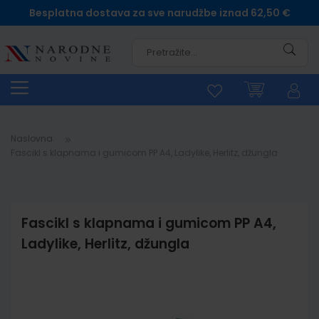
Besplatna dostava za sve narudžbe iznad 62,50 €
Pretra
Naslovna
Fascikl s klapnama i gumicom PP A4, Ladylike, Herlitz, džungla
Fascikl s klapnama i gumicom PP A4,
Ladylike, Herlitz, džungla
Skip
to
the