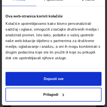
Jedinična mjera
kom
Ova web-stranica koristi kolačiće
Kolačiće upotrebljavamo kako bismo personalizirali
sadržaj i oglase, omogućili značajke društvenih medija i
analizirali promet. Isto tako, podatke o vašoj upotrebi
naše web-lokacije dijelimo s partnerima za društvene
medije, oglašavanje i analizu, a oni ih mogu kombinirati s
drugim podacima koje ste im pružili ili koje su prikupili
dok ste upotrebljavali njihove usluge.
Newsletter prijava
Prijavite se kako bi primali informacije o novim
Dopusti sve
proizvodima i uslugama, akcijama i drugim
pogodnostima
Prilagodi