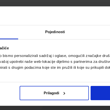
pilo univerzalno Eco
Kores, 60 ml
Pojedinosti
ačiće
bismo personalizirali sadržaj i oglase, omogućili značajke društv
vašoj upotrebi naše web-lokacije dijelimo s partnerima za društv
rati s drugim podacima koje ste im pružili ili koje su prikupili do
1,83 €
Prilagodi