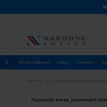
B
Školski udžbenici
Knjige
Tiskanice
Šk
Naslovna
Flomaster Kores, permanent marker, 2
Flomaster Kores, permanent mark