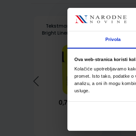
Tekstmarker Kores,
Lje
Bright Liner, 0,5-5 mm,
žuti
Privola
Ova web-stranica koristi kol
Kolačiće upotrebljavamo kako 
promet. Isto tako, podatke o 
analizu, a oni ih mogu kombini
usluge.
0,75 €