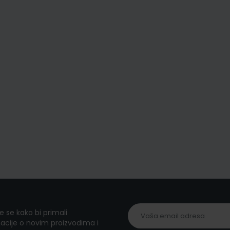
te se kako bi primali
acije o novim proizvodima i