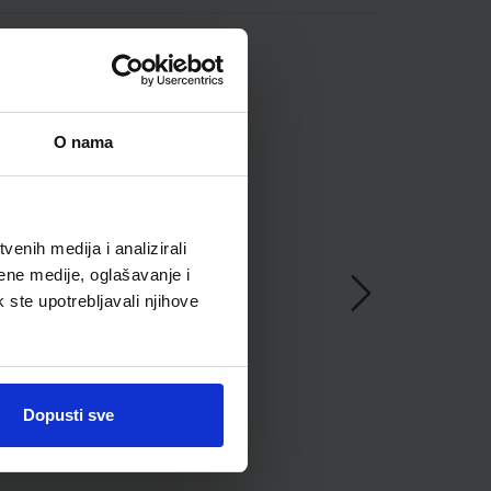
O nama
enih medija i analizirali
ene medije, oglašavanje i
k ste upotrebljavali njihove
Dopusti sve