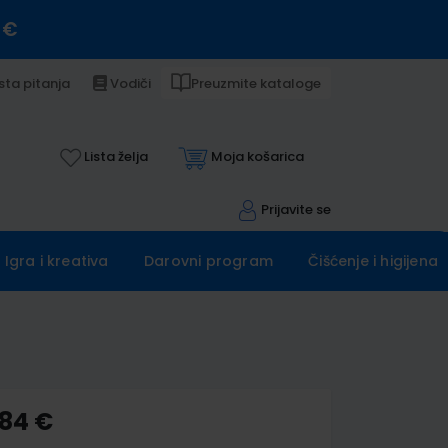
 €
sta pitanja
Vodiči
Preuzmite kataloge
Lista želja
Moja košarica
Prijavite se
Igra i kreativa
Darovni program
Čišćenje i higijena
,84 €