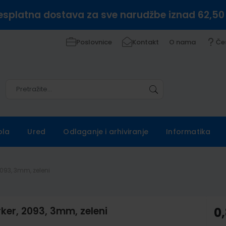
esplatna dostava za sve narudžbe iznad 62,50
Poslovnice
Kontakt
O nama
Če
Pretražite
Pretražite
ola
Ured
Odlaganje i arhiviranje
Informatika
093, 3mm, zeleni
er, 2093, 3mm, zeleni
0