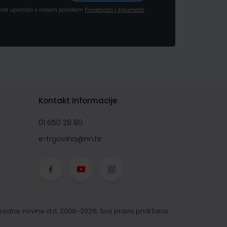
a ste upoznati s našom politikom
Privatnosti i sigurnosti
Kontakt informacije
01 650 28 80
e-trgovina@nn.hr
rodne novine d.d. 2008-2026, Sva prava pridržana