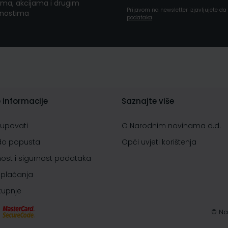
ma, akcijama i drugim
Prijavom na newsletter izjavljujete d
nostima
podataka
 informacije
Saznajte više
kupovati
O Narodnim novinama d.d.
do popusta
Opći uvjeti korištenja
nost i sigurnost podataka
 plaćanja
 kupnje
© Na