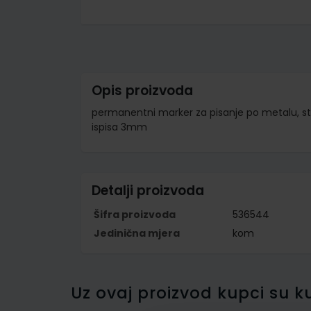
Skip
to
the
beginning
of
the
images
Opis proizvoda
gallery
permanentni marker za pisanje po metalu, stakl
ispisa 3mm
Detalji proizvoda
Šifra proizvoda
536544
Jedinična mjera
kom
Uz ovaj proizvod kupci su ku