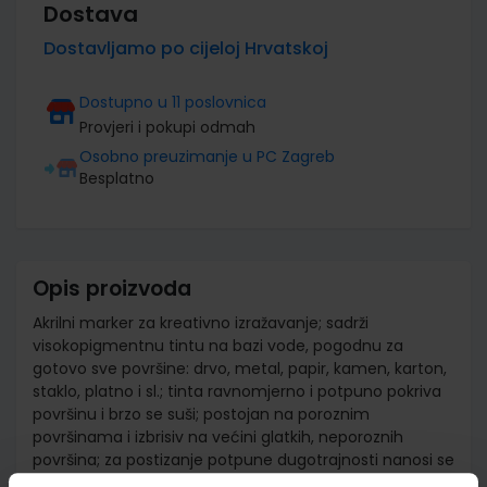
Dostava
Dostavljamo po cijeloj Hrvatskoj
Dostupno u 11 poslovnica
Provjeri i pokupi odmah
Osobno preuzimanje u PC Zagreb
Besplatno
Opis proizvoda
Akrilni marker za kreativno izražavanje; sadrži
visokopigmentnu tintu na bazi vode, pogodnu za
gotovo sve površine: drvo, metal, papir, kamen, karton,
staklo, platno i sl.; tinta ravnomjerno i potpuno pokriva
površinu i brzo se suši; postojan na poroznim
površinama i izbrisiv na većini glatkih, neporoznih
površina; za postizanje potpune dugotrajnosti nanosi se
lak za fiksiranje; jednostavno i precizno nanošenje;