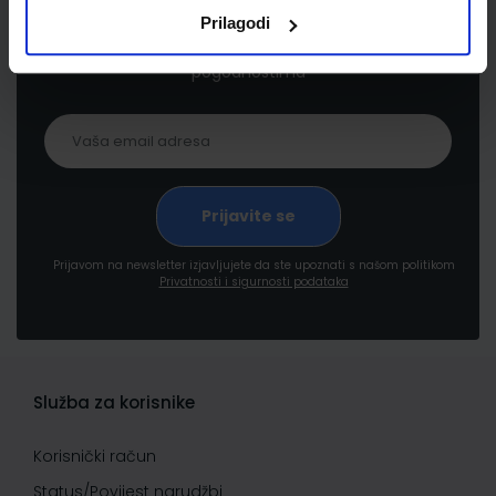
Prilagodi
Prijavite se kako bi primali informacije o novim
proizvodima i uslugama, akcijama i drugim
pogodnostima
Prijavom na newsletter izjavljujete da ste upoznati s našom politikom
Privatnosti i sigurnosti podataka
Služba za korisnike
Korisnički račun
Status/Povijest narudžbi