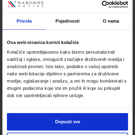
dostupan u 18 boja; okrugli vrh širine 2 mm
Privola
Pojedinosti
O nama
Detalji proizvoda
Ova web-stranica koristi kolačiće
Šifra proizvoda
589600
Jedinična mjera
kom
Kolačiće upotrebljavamo kako bismo personalizirali
sadržaj i oglase, omogućili značajke društvenih medija i
analizirali promet. Isto tako, podatke o vašoj upotrebi
naše web-lokacije dijelimo s partnerima za društvene
medije, oglašavanje i analizu, a oni ih mogu kombinirati s
drugim podacima koje ste im pružili ili koje su prikupili
dok ste upotrebljavali njihove usluge.
Dopusti sve
Newsletter prijava