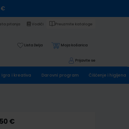
 €
sta pitanja
Vodiči
Preuzmite kataloge
Lista želja
Moja košarica
Prijavite se
Igra i kreativa
Darovni program
Čišćenje i higijena
,50 €