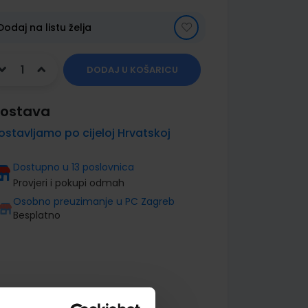
Dodaj na listu želja
DODAJ U KOŠARICU
ostava
ostavljamo po cijeloj Hrvatskoj
Dostupno u 13 poslovnica
Provjeri i pokupi odmah
Osobno preuzimanje u PC Zagreb
Besplatno