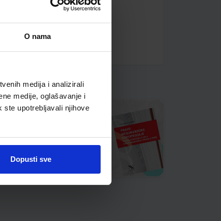
O nama
enih medija i analizirali
ene medije, oglašavanje i
k ste upotrebljavali njihove
Dopusti sve