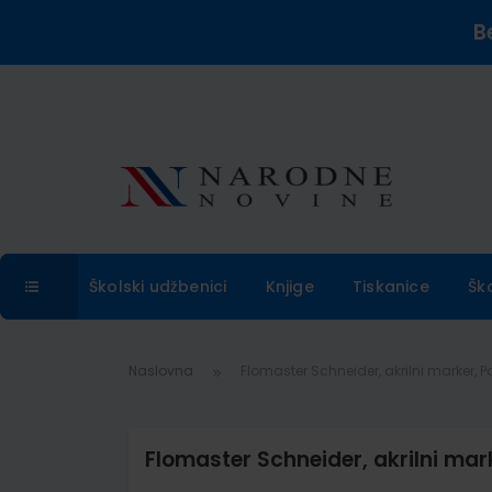
B
Školski udžbenici
Knjige
Tiskanice
Šk
Naslovna
Flomaster Schneider, akrilni marker, Pa
Flomaster Schneider, akrilni mark