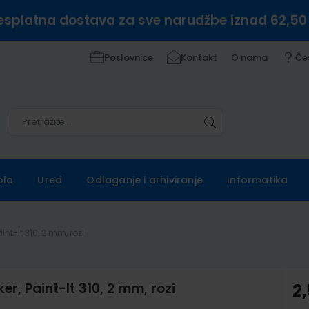
esplatna dostava za sve narudžbe iznad 62,50
Poslovnice
Kontakt
O nama
Če
Pretražite
Pretražite
ola
Ured
Odlaganje i arhiviranje
Informatika
int-It 310, 2 mm, rozi
er, Paint-It 310, 2 mm, rozi
2