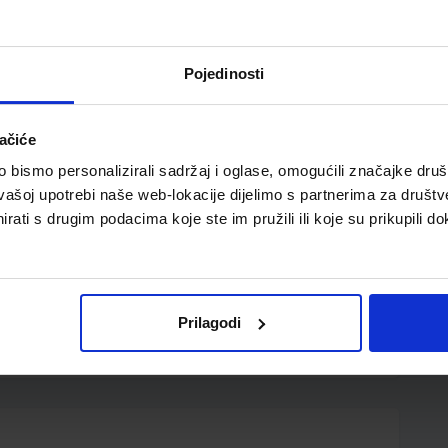
Pojedinosti
ačiće
bismo personalizirali sadržaj i oglase, omogućili značajke društv
vašoj upotrebi naše web-lokacije dijelimo s partnerima za društv
rati s drugim podacima koje ste im pružili ili koje su prikupili do
ži visokopigmentnu tintu na bazi vode, pogodnu za
 karton, staklo, platno i sl.; tinta ravnomjerno i
jan na poroznim površinama i izbrisiv na većini glatkih,
otrajnosti nanosi se lak za fiksiranje; jednostavno i
Prilagodi
li vrh širine 2 mm