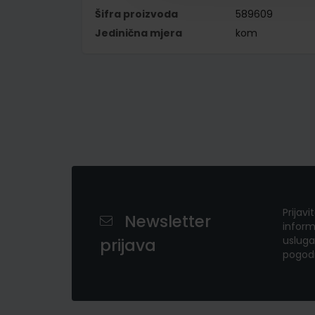
Šifra proizvoda
589609
Jedinična mjera
kom
Prijavi
Newsletter
inform
usluga
prijava
pogod