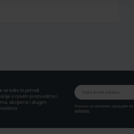
te se kako bi primali
acije o novim proizvodima i
ma, akcijama i drugim
Prijavom na newsletter izjavljujete d
nostima
podataka