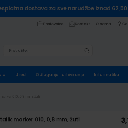
esplatna dostava za sve narudžbe iznad 62,50
Poslovnice
Kontakt
O nama
Če
Pretražite
Pretražite
ola
Ured
Odlaganje i arhiviranje
Informatika
marker 010, 0,8 mm, žuti
talik marker 010, 0,8 mm, žuti
3