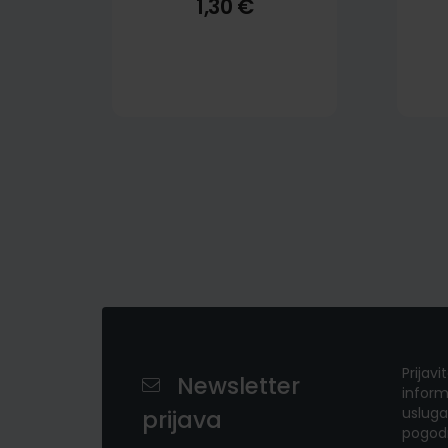
1,30 €
Prijavi
Newsletter
inform
usluga
prijava
pogod