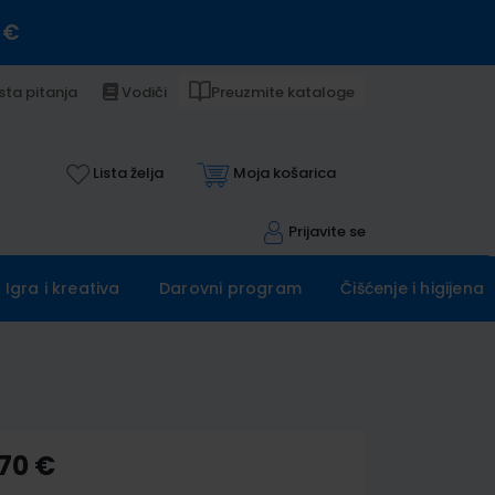
 €
sta pitanja
Vodiči
Preuzmite kataloge
Lista želja
Moja košarica
Prijavite se
Igra i kreativa
Darovni program
Čišćenje i higijena
,70 €