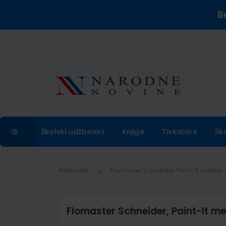
B
Školski udžbenici
Knjige
Tiskanice
Šk
Naslovna
Flomaster Schneider, Paint-It metalik 
Flomaster Schneider, Paint-It me