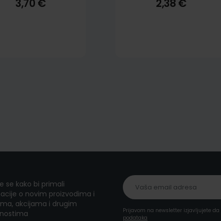
3,70 €
2,38 €
te se kako bi primali
acije o novim proizvodima i
ma, akcijama i drugim
Prijavom na newsletter izjavljujete d
nostima
podataka