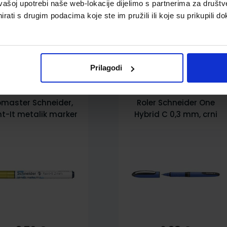
vašoj upotrebi naše web-lokacije dijelimo s partnerima za društv
rati s drugim podacima koje ste im pružili ili koje su prikupili do
pili i ovo…
Prilagodi
omaster Schneider,
Roler Schneider One
nt-It metalik marker
Hybrid C 0,3 mm, crni
011, 2 mm, žuti
S183101