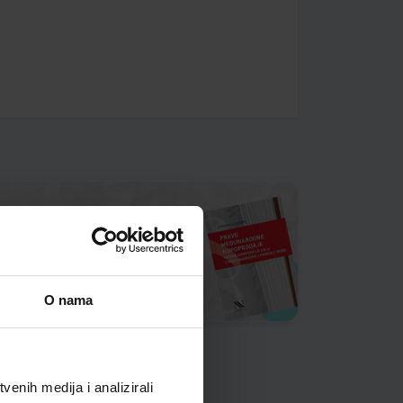
O nama
enih medija i analizirali