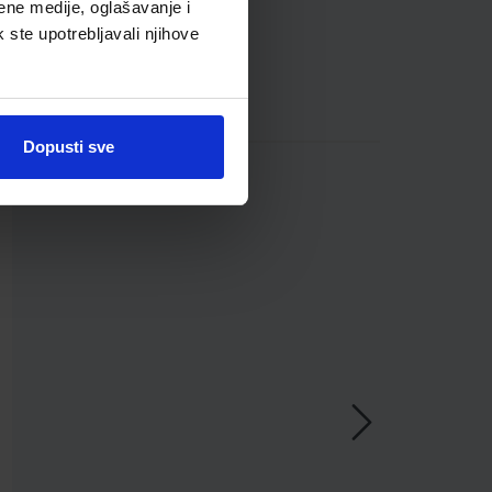
ene medije, oglašavanje i
k ste upotrebljavali njihove
Dopusti sve