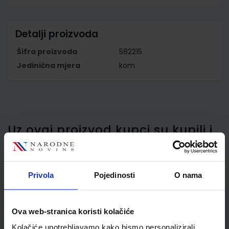
Detalji proizvoda
Šifra proizvoda
582215
Jedinična mjera
kom
Uz ovaj proizvod kupci su kupili i
ovo…
Privola
Pojedinosti
O nama
Roler Schneider Base ball
Ova web-stranica koristi kolačiće
sivo zeleni S188321
Kolačiće upotrebljavamo kako bismo personalizirali