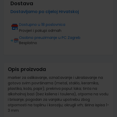
Dostava
Dostavljamo po cijeloj Hrvatskoj
Dostupno u 18 poslovnica
Provjeri i pokupi odmah
Osobno preuzimanje u PC Zagreb
Besplatno
Opis proizvoda
marker za oslikavanje, označavanje i ukrašavanje na
gotovo svim površinama (metal, staklo, keramika,
plastika, koža, papir); prekriva poput laka; tinta na
alkoholnoj bazi (bez ksilena i toulena), otporna na vodu
i brisanje; pogodan za vanjsku upotrebu zbog
otpornosti na toplinu i koroziju; okrugli vrh; širina ispisa 1-
3 mm