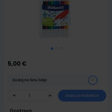
of
the
images
gallery
Skip
to
the
5,00 €
beginning
of
the
images
Dodaj na listu želja
gallery
DODAJ U KOŠARICU
Dostava