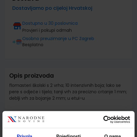
Dostavljamo po cijeloj Hrvatskoj
Dostupno u 30 poslovnica
Provjeri i pokupi odmah
Osobno preuzimanje u PC Zagreb
Besplatno
Opis proizvoda
flomasteri školski s 2 vrha; 10 intenzivnih boja; lako se
pere s odjeće i tijela; tanji vrh za precizno crtanje 1 mm;
deblji vrh za bojanje 2 mm; u etui-u
Detalji proizvoda
Šifra proizvoda
587435
Privola
Pojedinosti
O nama