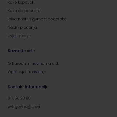
Kako kupovati
Kako do popusta
Privatnost i sigurnost podataka
Načini plaćanja
Uvjeti kupnje
Saznajte više
O Narodnim novinama d.d.
Opći uvjeti korištenja
Kontakt informacije
01 650 28 80
e-trgovina@nn.hr