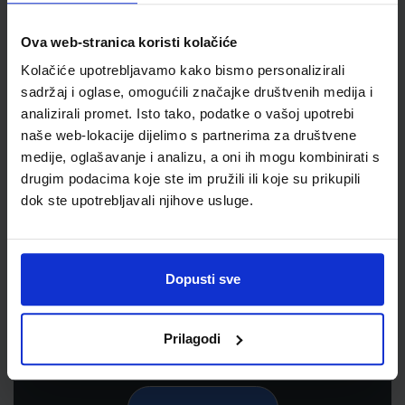
Ova web-stranica koristi kolačiće
Kolačiće upotrebljavamo kako bismo personalizirali
sadržaj i oglase, omogućili značajke društvenih medija i
analizirali promet. Isto tako, podatke o vašoj upotrebi
naše web-lokacije dijelimo s partnerima za društvene
medije, oglašavanje i analizu, a oni ih mogu kombinirati s
drugim podacima koje ste im pružili ili koje su prikupili
dok ste upotrebljavali njihove usluge.
Newsletter prijava
Prijavite se kako bi primali informacije o novim
proizvodima i uslugama, akcijama i drugim
Dopusti sve
pogodnostima
Prilagodi