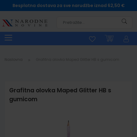
Besplatna dostava za sve narudžbe iznad 62,50 €
Pretra
Naslovna
Grafitna olovka Maped Glitter HB s gumicom
Grafitna olovka Maped Glitter HB s
gumicom
Skip
to
the
end