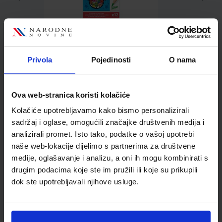
2,76 €
Privola
Pojedinosti
O nama
Ova web-stranica koristi kolačiće
Kolačiće upotrebljavamo kako bismo personalizirali
Kupci najčešće biraju..
sadržaj i oglase, omogućili značajke društvenih medija i
analizirali promet. Isto tako, podatke o vašoj upotrebi
naše web-lokacije dijelimo s partnerima za društvene
medije, oglašavanje i analizu, a oni ih mogu kombinirati s
drugim podacima koje ste im pružili ili koje su prikupili
Grafitna olovka Maped
dok ste upotrebljavali njihove usluge.
Glitter HB s gumicom 12/1