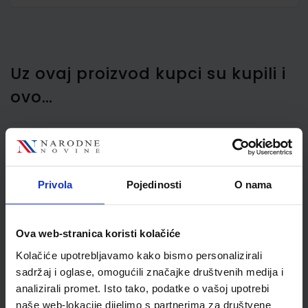
Uz ovaj proizvod kupci su kupili i
ovo…
Bojice bezdrvne Maped
Privola
Pojedinosti
O nama
Color'Peps Oops s
gumicom trobridne 24/1
Ova web-stranica koristi kolačiće
Kolačiće upotrebljavamo kako bismo personalizirali
sadržaj i oglase, omogućili značajke društvenih medija i
analizirali promet. Isto tako, podatke o vašoj upotrebi
naše web-lokacije dijelimo s partnerima za društvene