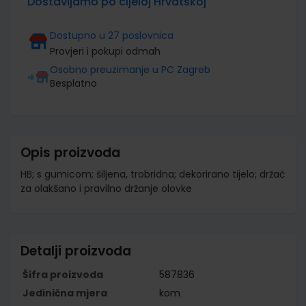
Dostavljamo po cijeloj Hrvatskoj
Dostupno u 27 poslovnica
Provjeri i pokupi odmah
Osobno preuzimanje u PC Zagreb
Besplatno
Opis proizvoda
HB; s gumicom; šiljena, trobridna; dekorirano tijelo; držač
za olakšano i pravilno držanje olovke
Detalji proizvoda
Šifra proizvoda
587836
Jedinična mjera
kom