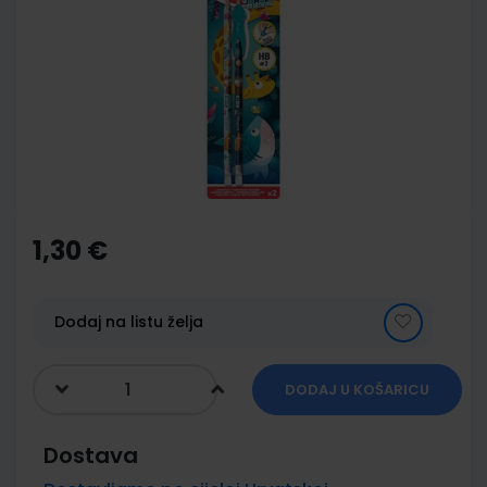
end
of
the
images
gallery
Skip
to
the
1,30 €
beginning
of
the
images
Dodaj na listu želja
gallery
DODAJ U KOŠARICU
Dostava