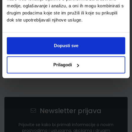
medije, oglašavanje i analizu, a oni ih mogu kombinirati s
drugim podacima koje ste im pružili ili koje su prikupili
6,00 €
dok ste upotrebljavali njihove usluge.
Dopusti sve
Prilagodi
Newsletter prijava
Prijavite se kako bi primali informacije o novim
proizvodima i uslugama, akcijama i drugim