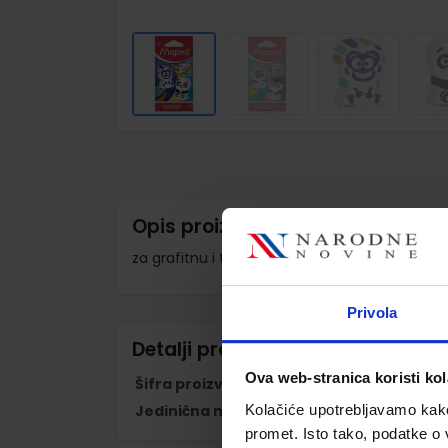
Skip
to
the
beginning
of
the
images
Opis proizvoda
gallery
za grafitnu i tehničku olovku; 2 komada u etu
Privola
Detalji proizvoda
Ova web-stranica koristi kol
Šifra proizvoda
568126
Kolačiće upotrebljavamo kako 
Jedinična mjera
kom
promet. Isto tako, podatke o 