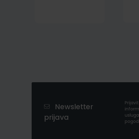
Prijavi
Newsletter
inform
usluga
prijava
pogod