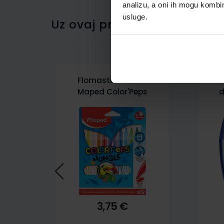
analizu, a oni ih mogu kombini
usluge.
Uz ovaj proizvod kupci su ku
Flomasteri školski
Ši
Maped Color'Peps
d
Jungle 12/1
3,75 €