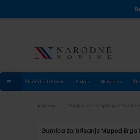
B
Školski udžbenici
Knjige
Tiskanice
Šk
Naslovna
Gumica za brisanje Maped Ergo fun 2/
Gumica za brisanje Maped Ergo f