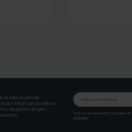
te se kako bi primali
acije o novim proizvodima i
ma, akcijama i drugim
Prijavom na newsletter izjavljujete d
nostima
podataka