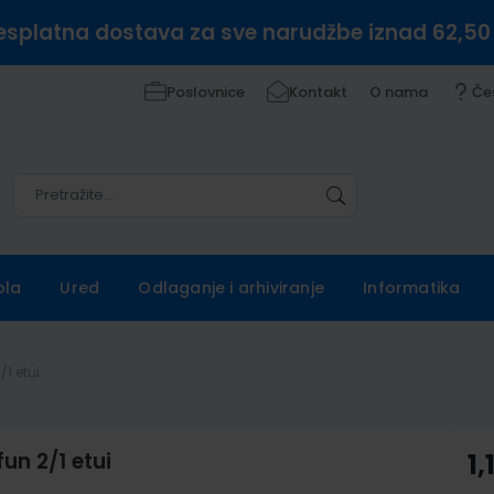
esplatna dostava za sve narudžbe iznad 62,50
Poslovnice
Kontakt
O nama
Če
Pretražite
Pretražite
ola
Ured
Odlaganje i arhiviranje
Informatika
1 etui
un 2/1 etui
1,