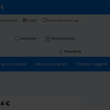
 €
sta pitanja
Vodiči
Preuzmite kataloge
Lista želja
Moja košarica
Prijavite se
Igra i kreativa
Darovni program
Čišćenje i higijena
14 €