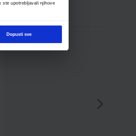
k ste upotrebljavali njihove
Dopusti sve