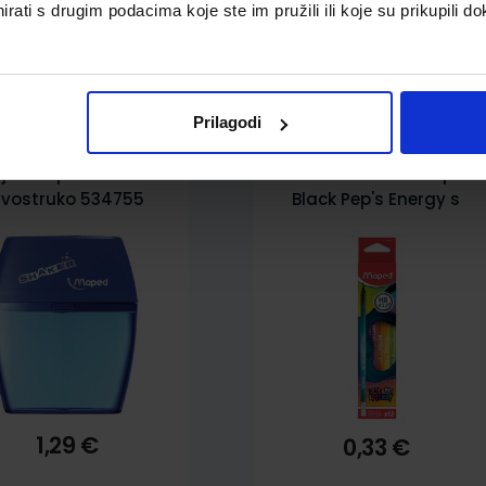
rati s drugim podacima koje ste im pružili ili koje su prikupili do
pili i ovo…
Prilagodi
ljilo Maped shaker
Grafitna olovka Maped
vostruko 534755
Black Pep's Energy s
gumicom HB MAP852001
1,29 €
0,33 €