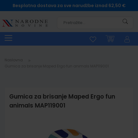
Besplatna dostava za sve narudžbe iznad 62,50 €
Pretra
Naslovna
Gumica za brisanje Maped Ergo fun animals MAP119001
Gumica za brisanje Maped Ergo fun
animals MAP119001
Skip
to
the