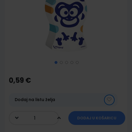
end
of
the
images
gallery
Skip
to
the
0,59 €
beginning
of
the
images
Dodaj na listu želja
gallery
DODAJ U KOŠARICU