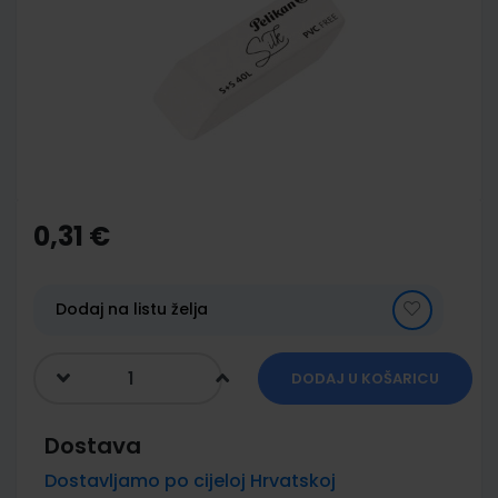
of
the
images
gallery
Skip
to
the
0,31 €
beginning
of
the
images
Dodaj na listu želja
gallery
DODAJ U KOŠARICU
Dostava
Dostavljamo po cijeloj Hrvatskoj