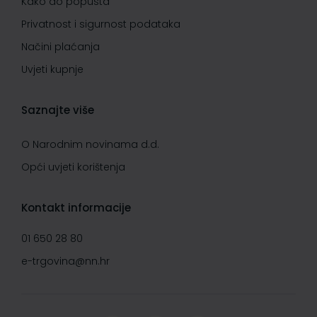
Kako do popusta
Privatnost i sigurnost podataka
Načini plaćanja
Uvjeti kupnje
Saznajte više
O Narodnim novinama d.d.
Opći uvjeti korištenja
Kontakt informacije
01 650 28 80
e-trgovina@nn.hr