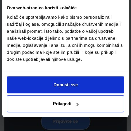
Ova web-stranica koristi kolačiće
Kolačiće upotrebljavamo kako bismo personalizirali
sadržaj i oglase, omogućili značajke društvenih medija i
analizirali promet. Isto tako, podatke o vašoj upotrebi
naše web-lokacije dijelimo s partnerima za društvene
medije, oglašavanje i analizu, a oni ih mogu kombinirati s
drugim podacima koje ste im pružili ili koje su prikupili
Newsletter prijava
dok ste upotrebljavali njihove usluge.
Prijavite se kako bi primali informacije o novim
proizvodima i uslugama, akcijama i drugim
pogodnostima
Dopusti sve
Prilagodi