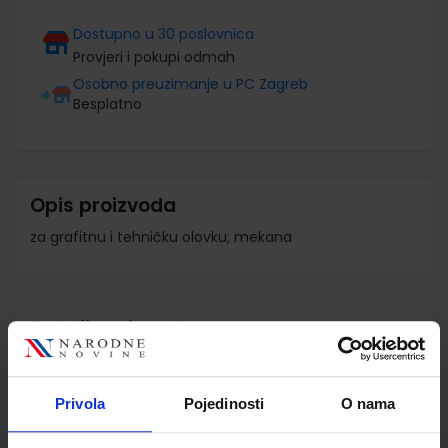
Dostupno u 30 poslovnica
Provjeri i pokupi odmah
Osobno preuzimanje u PC Zagreb
Besplatno
Opis proizvoda
za grafitnu i tehničku olovku; mekana
Detalji proizvoda
Šifra proizvoda
587418
Jedinična mjera
kom
Privola
Pojedinosti
O nama