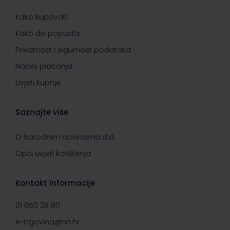
Kako kupovati
Kako do popusta
Privatnost i sigurnost podataka
Načini plaćanja
Uvjeti kupnje
Saznajte više
O Narodnim novinama d.d.
Opći uvjeti korištenja
Kontakt informacije
01 650 28 80
e-trgovina@nn.hr