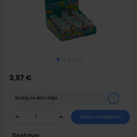
of
the
images
gallery
Skip
to
the
3,97 €
beginning
of
the
images
Dodaj na listu želja
gallery
DODAJ U KOŠARICU
Dostava