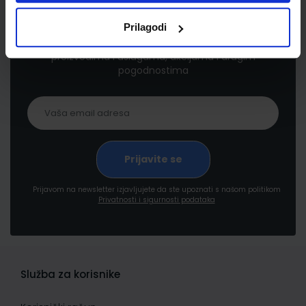
Newsletter prijava
Prilagodi
Prijavite se kako bi primali informacije o novim
proizvodima i uslugama, akcijama i drugim
pogodnostima
Prijavom na newsletter izjavljujete da ste upoznati s našom politikom
Privatnosti i sigurnosti podataka
Služba za korisnike