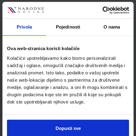
- Izvor svijetla: 0 - 70,000 lux
- CodeGate: da
- Sučelje: USB
Privola
Pojedinosti
O nama
Detalji proizvoda
Ova web-stranica koristi kolačiće
Šifra proizvoda
3856005157815
Kolačiće upotrebljavamo kako bismo personalizirali
Garancija
5 godina
sadržaj i oglase, omogućili značajke društvenih medija i
analizirali promet. Isto tako, podatke o vašoj upotrebi
naše web-lokacije dijelimo s partnerima za društvene
medije, oglašavanje i analizu, a oni ih mogu kombinirati s
drugim podacima koje ste im pružili ili koje su prikupili
dok ste upotrebljavali njihove usluge.
Dopusti sve