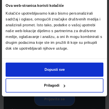
Ova web-stranica koristi kolačiće
Kolačiće upotrebljavamo kako bismo personalizirali
sadržaj i oglase, omogućili značajke društvenih medija i
analizirali promet. Isto tako, podatke o vašoj upotrebi
naše web-lokacije dijelimo s partnerima za društvene
medije, oglašavanje i analizu, a oni ih mogu kombinirati s
drugim podacima koje ste im pružili ili koje su prikupili
Newsletter prijava
dok ste upotrebljavali njihove usluge.
Prijavite se kako bi primali informacije o novim
proizvodima i uslugama, akcijama i drugim
pogodnostima
Dopusti sve
Prilagodi