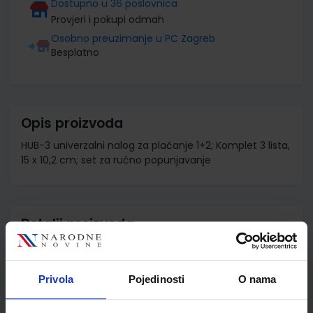
Dostupno u 36 poslovnica
Provjeri i pokupi odmah
Osobno preuzimanje u PC Zagreb
Besplatno
Opis proizvoda
HUB-3 univerzalni nalog za plaćanje 1+2; Komplet 3 lista,
15 x 10,2 cm; set za ručno popunjavanje
Detalji proizvoda
Šifra proizvoda
300493
Jedinična mjera
set
Privola
Pojedinosti
O nama