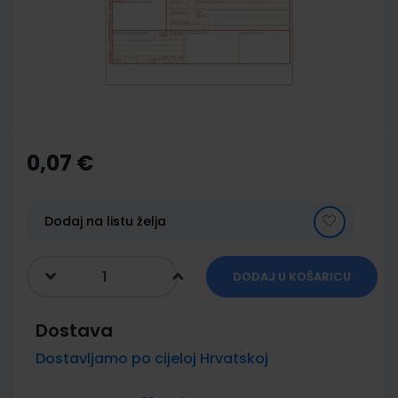
images
gallery
Skip
to
the
0,07 €
beginning
of
the
images
Dodaj na listu želja
gallery
DODAJ U KOŠARICU
Dostava
Dostavljamo po cijeloj Hrvatskoj