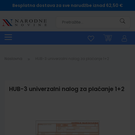
Besplatna dostava za sve narudžbe iznad 62,50 €
Pretra
Naslovna
HUB-3 univerzalni nalog za plaćanje 1+2
HUB-3 univerzalni nalog za plaćanje 1+2
Skip
to
the
end
of
the