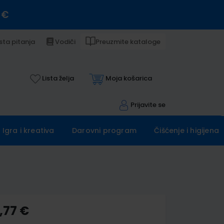
 €
sta pitanja
Vodiči
Preuzmite kataloge
Lista želja
Moja košarica
Prijavite se
Igra i kreativa
Darovni program
Čišćenje i higijena
,77 €