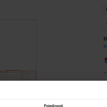
D
D
Pojedinosti