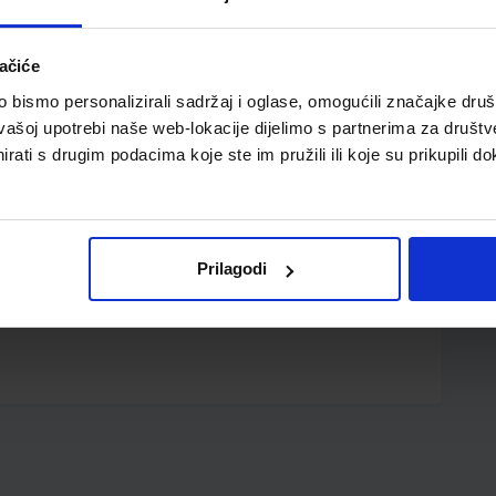
ačiće
bismo personalizirali sadržaj i oglase, omogućili značajke društv
vašoj upotrebi naše web-lokacije dijelimo s partnerima za društv
rati s drugim podacima koje ste im pružili ili koje su prikupili do
plaćanje s talonom 210 x 297 mm (198 mm) 1+0 OCR
isač
Prilagodi