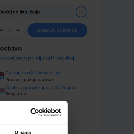
Dodaj na listu želja
DODAJ U KOŠARICU
ostava
ostavljamo po cijeloj Hrvatskoj
Dostupno u 30 poslovnica
Provjeri i pokupi odmah
Osobno preuzimanje u PC Zagreb
Besplatno
O nama