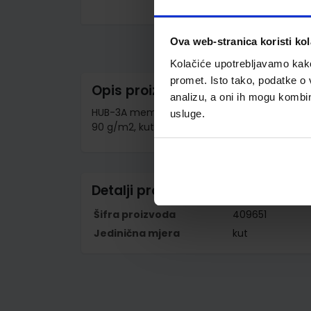
Skip
to
the
Ova web-stranica koristi kol
beginning
of
Kolačiće upotrebljavamo kako 
the
promet. Isto tako, podatke o 
images
Opis proizvoda
gallery
analizu, a oni ih mogu kombini
HUB-3A memorandum / nacionalni nalog za 
usluge.
90 g/m2, kutija 300 listova, za laser / ink jet p
Detalji proizvoda
Šifra proizvoda
409651
Jedinična mjera
kut