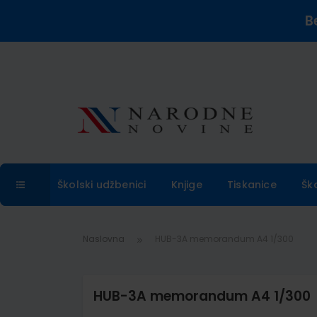
B
Školski udžbenici
Knjige
Tiskanice
Šk
Naslovna
HUB-3A memorandum A4 1/300
HUB-3A memorandum A4 1/300