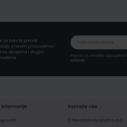
te se kako bi primali
acije o novim proizvodima i
ma, akcijama i drugim
Prijavom na newsletter izjavljujete d
nostima
podataka
 informacije
Saznajte više
kupovati
O Narodnim novinama d.d.