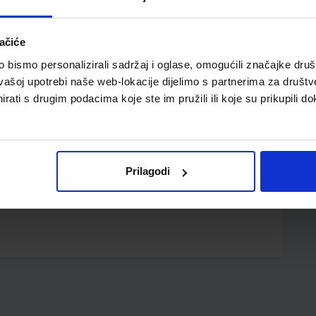
ačiće
bismo personalizirali sadržaj i oglase, omogućili značajke društv
vašoj upotrebi naše web-lokacije dijelimo s partnerima za društv
rati s drugim podacima koje ste im pružili ili koje su prikupili do
nom 210 x 297 mm (99 i 198 mm) 1+0 OCR 90 g/m2,
 pisač
Prilagodi