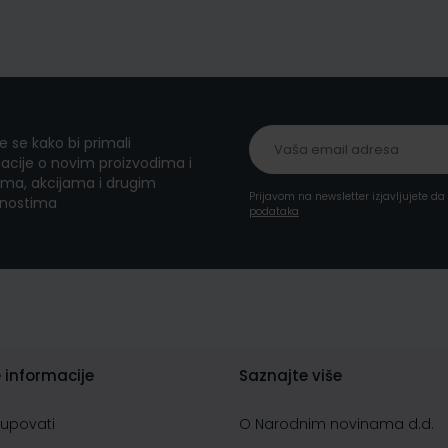
te se kako bi primali
acije o novim proizvodima i
ma, akcijama i drugim
Prijavom na newsletter izjavljujete d
nostima
podataka
 informacije
Saznajte više
kupovati
O Narodnim novinama d.d.