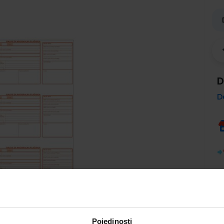
D
D
Pojedinosti