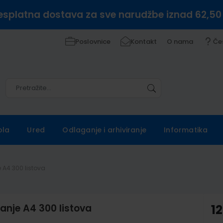
esplatna dostava za sve narudžbe iznad 62,50
Poslovnice
Kontakt
O nama
Če
Pretražite
Pretražite
ola
Ured
Odlaganje i arhiviranje
Informatika
 A4 300 listova
anje A4 300 listova
12