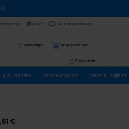
 €
sta pitanja
Vodiči
Preuzmite kataloge
Lista želja
Moja košarica
Prijavite se
Igra i kreativa
Darovni program
Čišćenje i higijena
,61 €