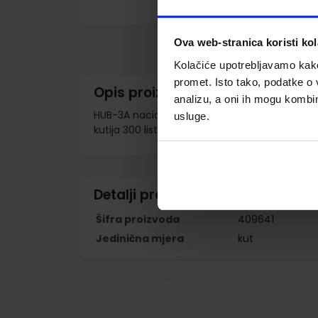
Skip
to
the
Ova web-stranica koristi kol
beginning
of
Kolačiće upotrebljavamo kako 
the
promet. Isto tako, podatke o 
images
Opis proizvoda
gallery
analizu, a oni ih mogu kombini
HUB-3A nacionalni nalog za plaćanje s talo
usluge.
kutija 300 listova x 3 naloga, za laser / ink jet
Detalji proizvoda
Šifra proizvoda
409641
Jedinična mjera
kut