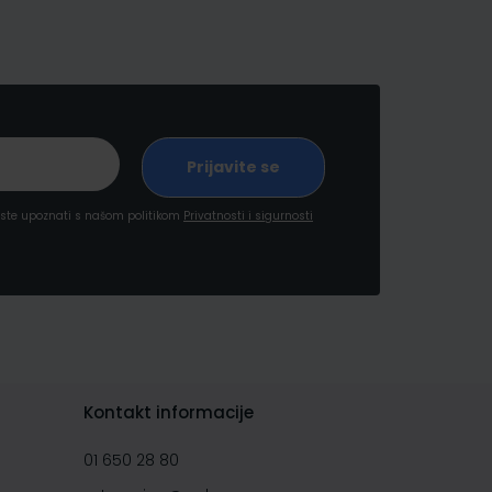
a ste upoznati s našom politikom
Privatnosti i sigurnosti
Kontakt informacije
01 650 28 80