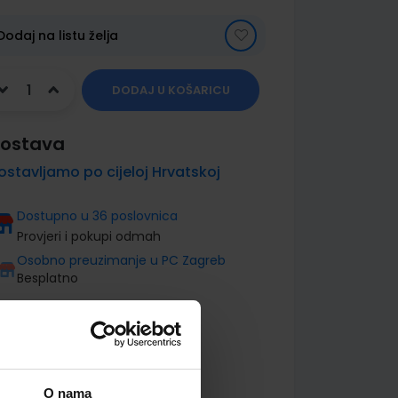
Dodaj na listu želja
DODAJ U KOŠARICU
ostava
ostavljamo po cijeloj Hrvatskoj
Dostupno u 36 poslovnica
Provjeri i pokupi odmah
Osobno preuzimanje u PC Zagreb
Besplatno
O nama