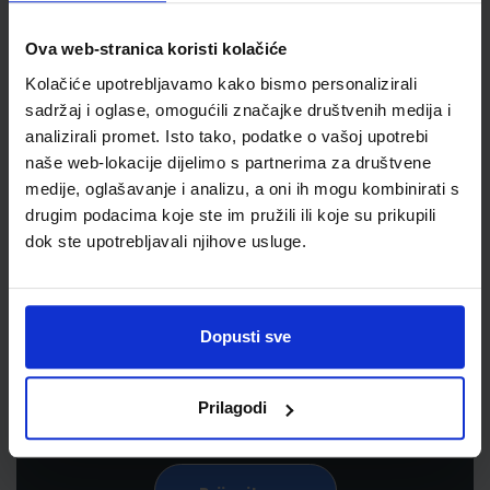
Ova web-stranica koristi kolačiće
Kolačiće upotrebljavamo kako bismo personalizirali
sadržaj i oglase, omogućili značajke društvenih medija i
analizirali promet. Isto tako, podatke o vašoj upotrebi
naše web-lokacije dijelimo s partnerima za društvene
medije, oglašavanje i analizu, a oni ih mogu kombinirati s
drugim podacima koje ste im pružili ili koje su prikupili
dok ste upotrebljavali njihove usluge.
Newsletter prijava
Prijavite se kako bi primali informacije o novim
proizvodima i uslugama, akcijama i drugim
Dopusti sve
pogodnostima
Prilagodi