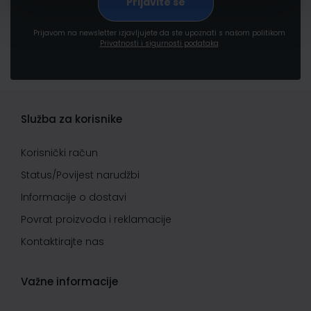
Prijavom na newsletter izjavljujete da ste upoznati s našom politikom
Privatnosti i sigurnosti podataka
Služba za korisnike
Korisnički račun
Status/Povijest narudžbi
Informacije o dostavi
Povrat proizvoda i reklamacije
Kontaktirajte nas
Važne informacije