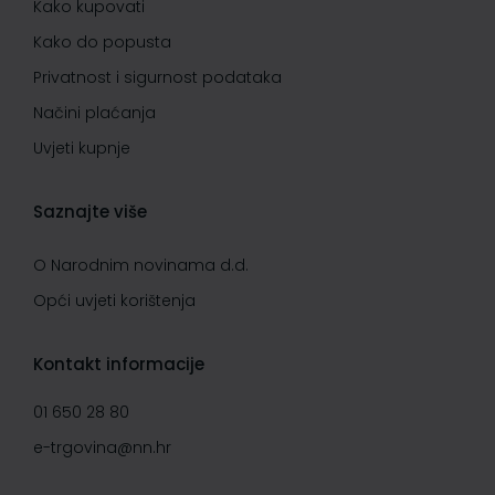
Kako kupovati
Kako do popusta
Privatnost i sigurnost podataka
Načini plaćanja
Uvjeti kupnje
Saznajte više
O Narodnim novinama d.d.
Opći uvjeti korištenja
Kontakt informacije
01 650 28 80
e-trgovina@nn.hr