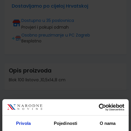
Dostavljamo po cijeloj Hrvatskoj
Dostupno u 35 poslovnica
Provjeri i pokupi odmah
Osobno preuzimanje u PC Zagreb
Besplatno
Opis proizvoda
Blok 100 listova ,10,5x14,8 cm
Detalji proizvoda
Šifra proizvoda
010305
Privola
Pojedinosti
O nama
Jedinična mjera
bl