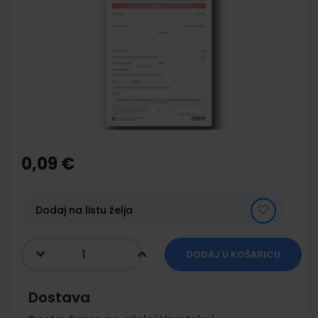
end
of
the
images
gallery
Skip
to
the
0,09 €
beginning
of
the
images
Dodaj na listu želja
gallery
DODAJ U KOŠARICU
Dostava