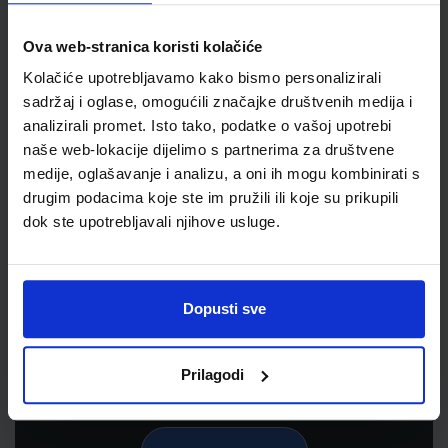
Ova web-stranica koristi kolačiće
Kolačiće upotrebljavamo kako bismo personalizirali
sadržaj i oglase, omogućili značajke društvenih medija i
analizirali promet. Isto tako, podatke o vašoj upotrebi
naše web-lokacije dijelimo s partnerima za društvene
medije, oglašavanje i analizu, a oni ih mogu kombinirati s
drugim podacima koje ste im pružili ili koje su prikupili
dok ste upotrebljavali njihove usluge.
Newsletter prijava
Prijavite se kako bi primali informacije o novim
proizvodima i uslugama, akcijama i drugim
Dopusti sve
pogodnostima
Prilagodi