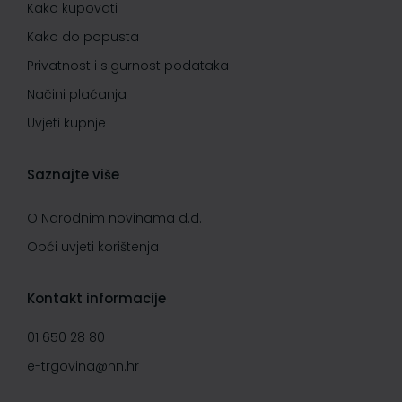
Kako kupovati
Kako do popusta
Privatnost i sigurnost podataka
Načini plaćanja
Uvjeti kupnje
Saznajte više
O Narodnim novinama d.d.
Opći uvjeti korištenja
Kontakt informacije
01 650 28 80
e-trgovina@nn.hr