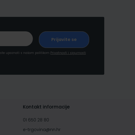
a ste upoznati s našom politikom
Privatnosti i sigurnosti
Kontakt informacije
01 650 28 80
e-trgovina@nn.hr