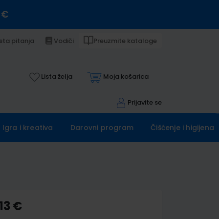
 €
sta pitanja
Vodiči
Preuzmite kataloge
Lista želja
Moja košarica
Prijavite se
Igra i kreativa
Darovni program
Čišćenje i higijena
13 €