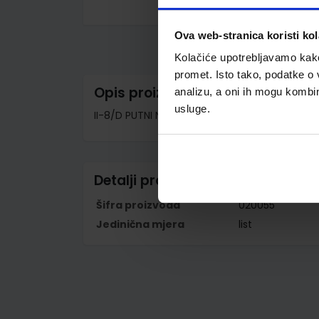
Skip
to
Ova web-stranica koristi kol
the
beginning
Kolačiće upotrebljavamo kako 
of
the
promet. Isto tako, podatke o 
images
Opis proizvoda
analizu, a oni ih mogu kombini
gallery
usluge.
II-8/D PUTNI NALOG S PUTNIM OBRAČUNOM; List
Detalji proizvoda
Šifra proizvoda
020055
Jedinična mjera
list