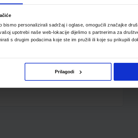
ačiće
bismo personalizirali sadržaj i oglase, omogućili značajke društv
vašoj upotrebi naše web-lokacije dijelimo s partnerima za društv
rati s drugim podacima koje ste im pružili ili koje su prikupili do
, 17 x 24 cm
Prilagodi