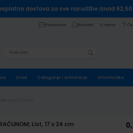
esplatna dostava za sve narudžbe iznad 62,50
Poslovnice
Kontakt
O nama
Če
Pretražite
Pretražite
ola
Ured
Odlaganje i arhiviranje
Informatika
M; List, 17 x 24 cm
RAČUNOM; List, 17 x 24 cm
0,