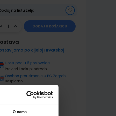
Dodaj na listu želja
DODAJ U KOŠARICU
ostava
ostavljamo po cijeloj Hrvatskoj
Dostupno u 6 poslovnica
Provjeri i pokupi odmah
Osobno preuzimanje u PC Zagreb
Besplatno
O nama