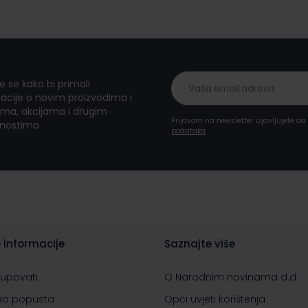
te se kako bi primali
acije o novim proizvodima i
ma, akcijama i drugim
Prijavom na newsletter izjavljujete d
nostima
podataka
 informacije
Saznajte više
kupovati
O Narodnim novinama d.d.
do popusta
Opći uvjeti korištenja