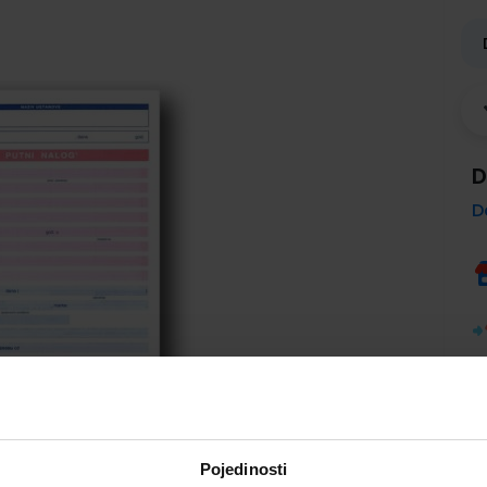
D
D
Pojedinosti