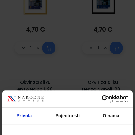
4,70 €
4,70 €
Okvir za sliku
Okvir za sliku
Henzo Napoli, 20 x
Henzo Napoli, 20 x
30 cm, bijeli
30 cm, crni
Šifra proizvoda
Šifra proizvoda
937478
555127
Privola
Pojedinosti
O nama