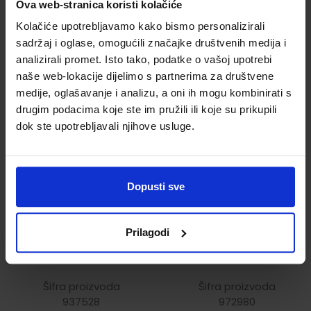
Ova web-stranica koristi kolačiće
Kolačiće upotrebljavamo kako bismo personalizirali
sadržaj i oglase, omogućili značajke društvenih medija i
analizirali promet. Isto tako, podatke o vašoj upotrebi
naše web-lokacije dijelimo s partnerima za društvene
medije, oglašavanje i analizu, a oni ih mogu kombinirati s
drugim podacima koje ste im pružili ili koje su prikupili
6,36 €
6,36 €
dok ste upotrebljavali njihove usluge.
Dopusti sve
Prilagodi
Okvir za sliku
Okvir za sliku
Henzo Napoli, 20 x
Henzo Napoli, 21 x
30 cm, srebrni
30 cm, bijeli
Šifra proizvoda
Šifra proizvoda
937528
972980