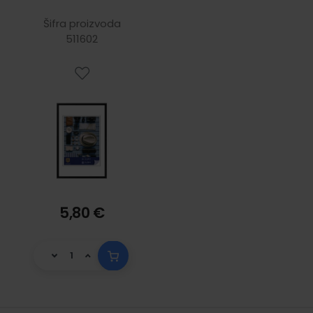
30 cm, crni
Šifra proizvoda
511602
5,80 €