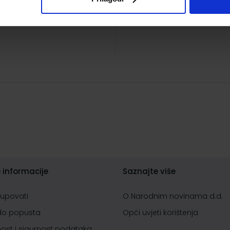
 informacije
Saznajte više
kupovati
O Narodnim novinama d.d.
do popusta
Opći uvjeti korištenja
nost i sigurnost podataka