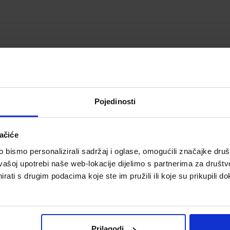
Obiteljski zakon, IV.
Ovršni zakon, V.izmijenj
zmijenjeno i dopunjeno
i dopunjeno izdanje
izdanje
Šifra proizvoda 811504
Šifra proizvoda 811473
Pojedinosti
ačiće
bismo personalizirali sadržaj i oglase, omogućili značajke društv
vašoj upotrebi naše web-lokacije dijelimo s partnerima za društv
rati s drugim podacima koje ste im pružili ili koje su prikupili do
8,00 €
26,28 €
Prilagodi