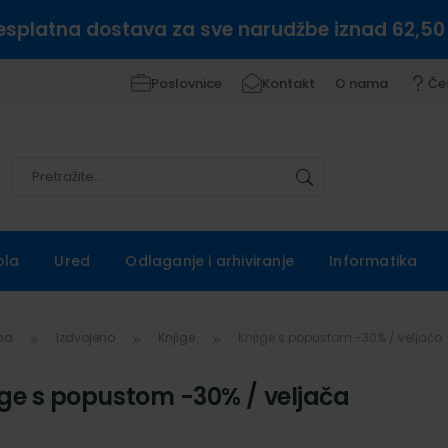
esplatna dostava za sve narudžbe iznad 62,50
Poslovnice
Kontakt
O nama
Če
Pretražite
Pretražite
ola
Ured
Odlaganje i arhiviranje
Informatika
vna
Izdvojeno
Knjige
Knjige s popustom -30% / veljača
ige s popustom -30% / veljača