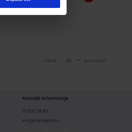
Prikaži
po stranici
Kontakt informacije
01 650 28 80
e-trgovina@nn.hr