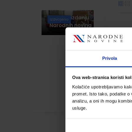
Knjige u izdanju
Izdvojeno
Narodnih novina
i
Privola
Ova web-stranica koristi kol
Kolačiće upotrebljavamo kako 
promet. Isto tako, podatke o 
analizu, a oni ih mogu kombini
usluge.