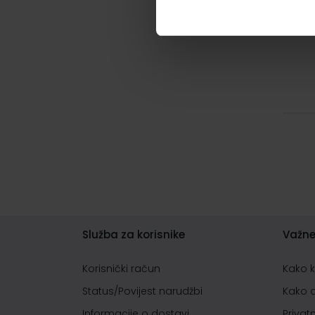
Služba za korisnike
Važne
Korisnički račun
Kako 
Status/Povijest narudžbi
Kako 
Informacije o dostavi
Privat