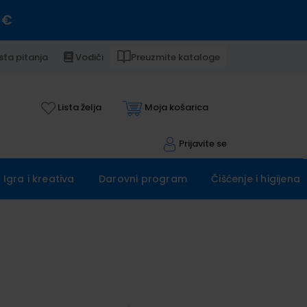
 €
sta pitanja
Vodiči
Preuzmite kataloge
Lista želja
Moja košarica
Prijavite se
Igra i kreativa
Darovni program
Čišćenje i higijena