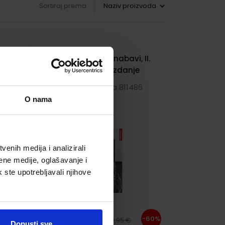
Sortiraj prema
eno
Zakon o javnoj nabavi, II.
izmijenjeno izdanje
Šifra proizvoda 811486
O nama
enih medija i analizirali
ene medije, oglašavanje i
k ste upotrebljavali njihove
3,98 €
-60%
9,95 €
Dopusti sve