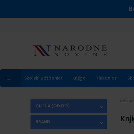
B
Školski udžbenici
Knjige
Tiskanice
Šk
Naslo
CIJENA (OD DO)
Knj
€
€
BRAND
NAKLADNIŠTVO - KNJIGE
(3)