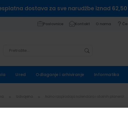
esplatna dostava za sve narudžbe iznad 62,50
Poslovnice
Kontakt
O nama
Če
Pretražite
Pretražite
ola
Ured
Odlaganje i arhiviranje
Informatika
vna
Izdvojeno
Nano rasprodaja kalendara i stolnih planera!
o rasprodaja kalendara i stolnih plan