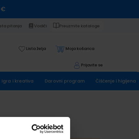
 €
sta pitanja
Vodiči
Preuzmite kataloge
Lista želja
Moja košarica
Prijavite se
Igra i kreativa
Darovni program
Čišćenje i higijena
era!