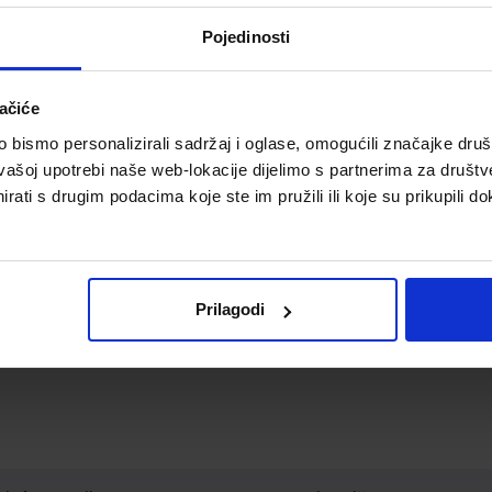
Ne možemo pronaći proizvode koji odgovaraju Vašem oda
Pojedinosti
ačiće
bismo personalizirali sadržaj i oglase, omogućili značajke društv
vašoj upotrebi naše web-lokacije dijelimo s partnerima za društv
rati s drugim podacima koje ste im pružili ili koje su prikupili do
Prilagodi