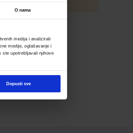
biru.
O nama
enih medija i analizirali
ene medije, oglašavanje i
k ste upotrebljavali njihove
Dopusti sve