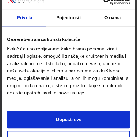
Privola
Pojedinosti
O nama
15,25 €
7,65 €
Ova web-stranica koristi kolačiće
Kolačiće upotrebljavamo kako bismo personalizirali
sadržaj i oglase, omogućili značajke društvenih medija i
analizirali promet. Isto tako, podatke o vašoj upotrebi
naše web-lokacije dijelimo s partnerima za društvene
medije, oglašavanje i analizu, a oni ih mogu kombinirati s
drugim podacima koje ste im pružili ili koje su prikupili
dok ste upotrebljavali njihove usluge.
Služba za korisnike
Korisnički račun
Dopusti sve
Status/Povijest narudžbi