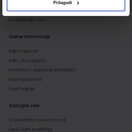
Informacije o dostavi
Prilagodi
Povrat proizvoda i reklamacije
Kontaktirajte nas
Važne informacije
Kako kupovati
Kako do popusta
Privatnost i sigurnost podataka
Načini plaćanja
Uvjeti kupnje
Saznajte više
O Narodnim novinama d.d.
Opći uvjeti korištenja