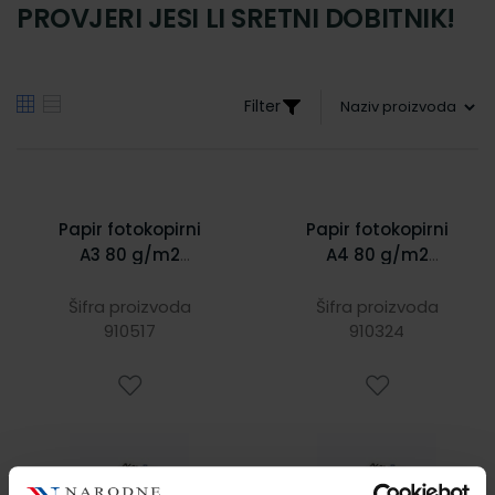
PROVJERI JESI LI SRETNI DOBITNIK!
Filter
Papir fotokopirni
Papir fotokopirni
A3 80 g/m2
A4 80 g/m2
Navigator
Navigator
Universal
Universal
Šifra proizvoda
Šifra proizvoda
910517
910324