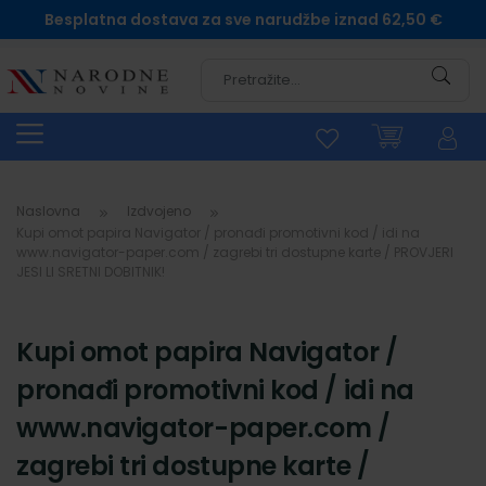
Besplatna dostava za sve narudžbe iznad 62,50 €
Pretra
Naslovna
Izdvojeno
Kupi omot papira Navigator / pronađi promotivni kod / idi na
www.navigator-paper.com / zagrebi tri dostupne karte / PROVJERI
JESI LI SRETNI DOBITNIK!
Kupi omot papira Navigator /
pronađi promotivni kod / idi na
www.navigator-paper.com /
zagrebi tri dostupne karte /