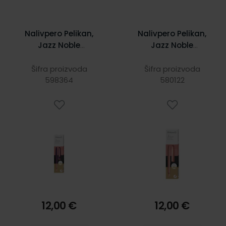
Nalivpero Pelikan,
Nalivpero Pelikan,
Jazz Noble
Jazz Noble
Elegance,
Elegance, rozo, u
ljubičasto, u
poklon kutiji
Šifra proizvoda
Šifra proizvoda
poklon kutiji
598364
580122
12,00 €
12,00 €