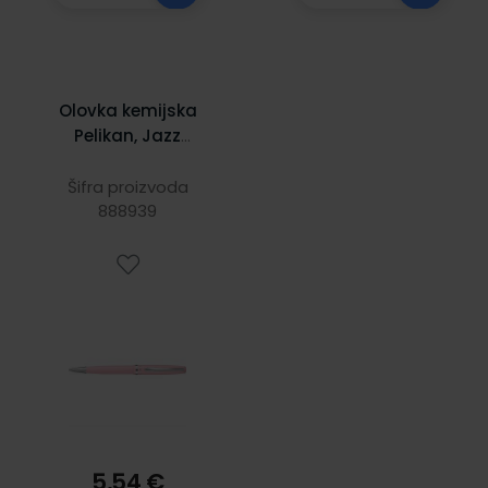
Olovka kemijska
Pelikan, Jazz
Pastel,roza, u
poklon kutiji
Šifra proizvoda
888939
5,54 €