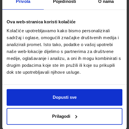
Privola
Pojedinosti
O nama
Ova web-stranica koristi kolačiće
Kolačiće upotrebljavamo kako bismo personalizirali
sadržaj i oglase, omogućili značajke društvenih medija i
analizirali promet. Isto tako, podatke o vašoj upotrebi
naše web-lokacije dijelimo s partnerima za društvene
medije, oglašavanje i analizu, a oni ih mogu kombinirati s
drugim podacima koje ste im pružili ili koje su prikupili
8,68 €
5,54 €
dok ste upotrebljavali njihove usluge.
Dopusti sve
Prilagodi
Olovka kemijska
Olovka kemijska
Pelikan, Jazz
Pelikan, Jazz