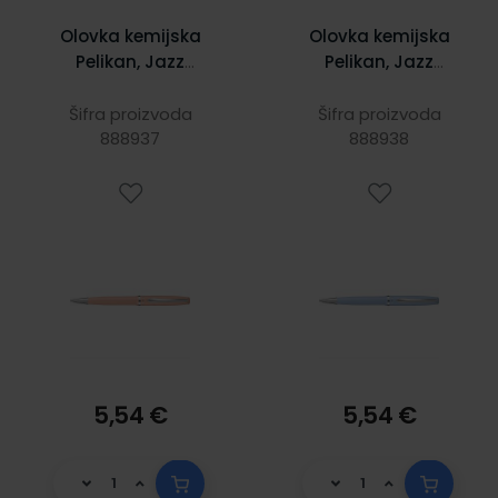
Olovka kemijska
Olovka kemijska
Pelikan, Jazz
Pelikan, Jazz
Pastel,narančast
Pastel,plava, u
a, u poklon kutiji
poklon kutiji
Šifra proizvoda
Šifra proizvoda
888937
888938
5,54 €
5,54 €