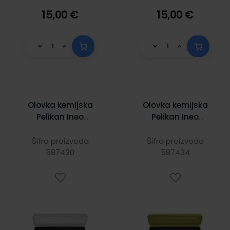
15,00 €
15,00 €
Olovka kemijska
Olovka kemijska
Pelikan Ineo
Pelikan Ineo
Elements srebrna
Elements zelena u
u poklon kutiji
poklon kutiji
Šifra proizvoda
Šifra proizvoda
587430
587434