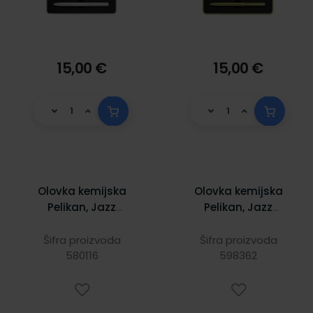
15,00 €
15,00 €
Olovka kemijska
Olovka kemijska
Pelikan, Jazz
Pelikan, Jazz
Noble Elegance,
Noble Elegance,
biser, u poklon
plava u poklon
Šifra proizvoda
Šifra proizvoda
580116
kutiji
598362
kutiji