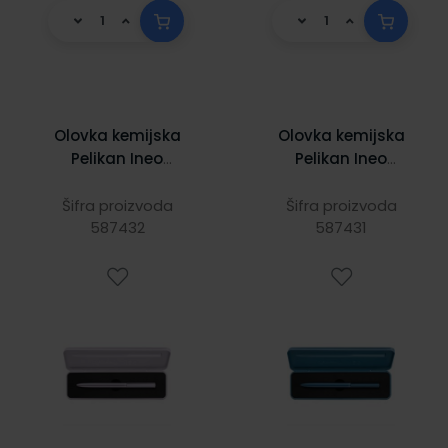
Olovka kemijska
Olovka kemijska
Pelikan Ineo
Pelikan Ineo
Elements
Elements plava u
lavanda u poklon
poklon kutiji
Šifra proizvoda
Šifra proizvoda
587432
kutiji
587431