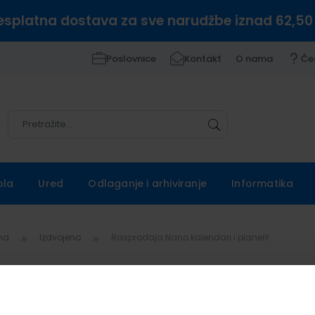
esplatna dostava za sve narudžbe iznad 62,50
Poslovnice
Kontakt
O nama
Če
Pretražite
Pretražite
ola
Ured
Odlaganje i arhiviranje
Informatika
vna
Izdvojeno
Rasprodaja Nano kalendari i planeri!
prodaja Nano kalendari i planeri!