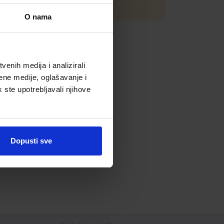
biru.
O nama
enih medija i analizirali
ene medije, oglašavanje i
k ste upotrebljavali njihove
Dopusti sve