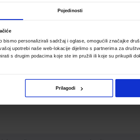
Ne možemo pronaći proizvode koji odgovaraju Vašem oda
Pojedinosti
ačiće
bismo personalizirali sadržaj i oglase, omogućili značajke društv
vašoj upotrebi naše web-lokacije dijelimo s partnerima za društv
rati s drugim podacima koje ste im pružili ili koje su prikupili do
Prilagodi