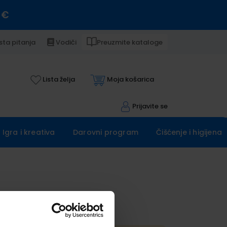
 €
sta pitanja
Vodiči
Preuzmite kataloge
Lista želja
Moja košarica
Prijavite se
Igra i kreativa
Darovni program
Čišćenje i higijena