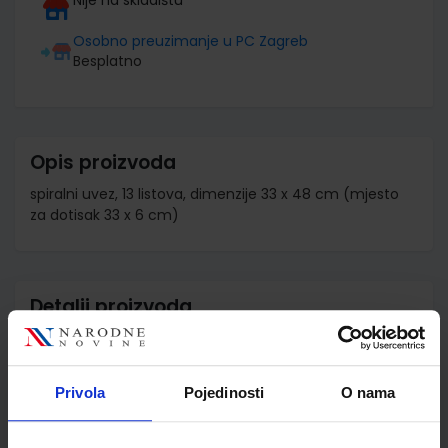
Osobno preuzimanje u PC Zagreb
Besplatno
Opis proizvoda
spiralni uvez, 13 listova, dimenzije 33 x 48 cm (mjesto
za dotisak 33 x 6 cm)
Detalji proizvoda
Šifra proizvoda
598258
Jedinična mjera
kom
Privola
Pojedinosti
O nama