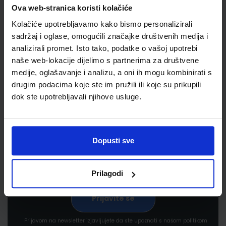
Ova web-stranica koristi kolačiće
Kolačiće upotrebljavamo kako bismo personalizirali
sadržaj i oglase, omogućili značajke društvenih medija i
analizirali promet. Isto tako, podatke o vašoj upotrebi
naše web-lokacije dijelimo s partnerima za društvene
medije, oglašavanje i analizu, a oni ih mogu kombinirati s
drugim podacima koje ste im pružili ili koje su prikupili
Newsletter prijava
dok ste upotrebljavali njihove usluge.
Prijavite se kako bi primali informacije o novim
proizvodima i uslugama, akcijama i drugim
pogodnostima
Dopusti sve
Prilagodi
Prijavom na newsletter izjavljujete da ste upoznati s našom politikom