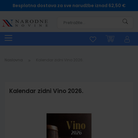
Besplatna dostava za sve narudžbe iznad 62,50 €
Pretra
Naslovna
Kalendar zidni Vino 2026.
Kalendar zidni Vino 2026.
Skip
to
the
end
of
the