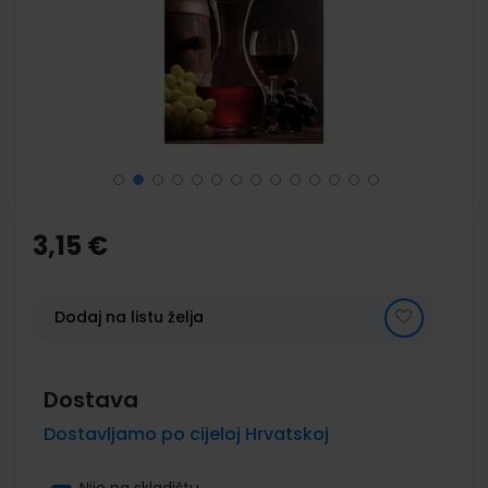
images
gallery
Skip
to
the
3,15 €
beginning
of
the
images
Dodaj na listu želja
gallery
Dostava
Dostavljamo po cijeloj Hrvatskoj
Nije na skladištu