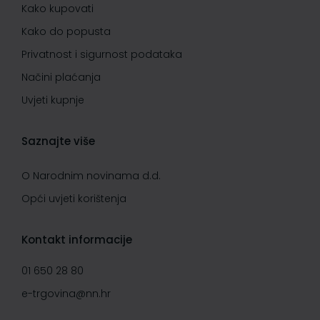
Kako kupovati
Kako do popusta
Privatnost i sigurnost podataka
Načini plaćanja
Uvjeti kupnje
Saznajte više
O Narodnim novinama d.d.
Opći uvjeti korištenja
Kontakt informacije
01 650 28 80
e-trgovina@nn.hr