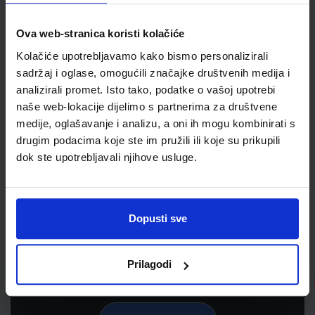
Ova web-stranica koristi kolačiće
Kolačiće upotrebljavamo kako bismo personalizirali
sadržaj i oglase, omogućili značajke društvenih medija i
analizirali promet. Isto tako, podatke o vašoj upotrebi
naše web-lokacije dijelimo s partnerima za društvene
medije, oglašavanje i analizu, a oni ih mogu kombinirati s
drugim podacima koje ste im pružili ili koje su prikupili
dok ste upotrebljavali njihove usluge.
Newsletter prijava
Prijavite se kako bi primali informacije o novim
proizvodima i uslugama, akcijama i drugim
Dopusti sve
pogodnostima
Prilagodi