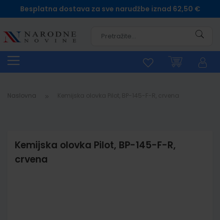
Besplatna dostava za sve narudžbe iznad 62,50 €
Pretra
Naslovna
Kemijska olovka Pilot, BP-145-F-R, crvena
Kemijska olovka Pilot, BP-145-F-R,
crvena
Skip
to
the
end