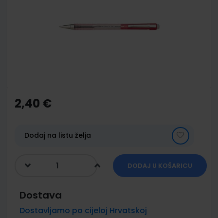
of
the
images
gallery
Skip
to
the
2,40 €
beginning
of
the
images
Dodaj na listu želja
gallery
DODAJ U KOŠARICU
Dostava
Dostavljamo po cijeloj Hrvatskoj