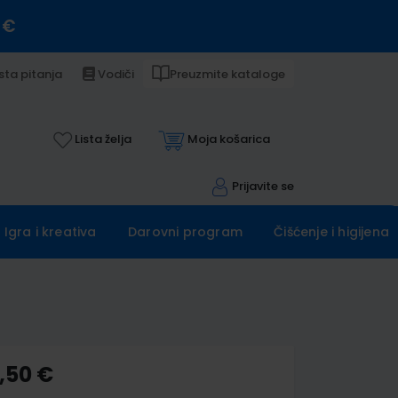
 €
sta pitanja
Vodiči
Preuzmite kataloge
Lista želja
Moja košarica
Prijavite se
Igra i kreativa
Darovni program
Čišćenje i higijena
,50 €