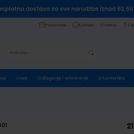
esplatna dostava za sve narudžbe iznad 62,50
Poslovnice
Kontakt
O nama
Če
Pretražite
Pretražite
ola
Ured
Odlaganje i arhiviranje
Informatika
601
21