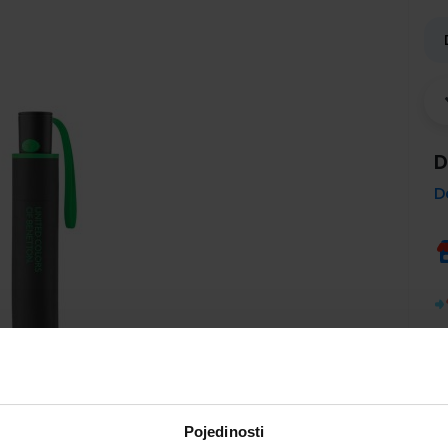
D
D
Pojedinosti