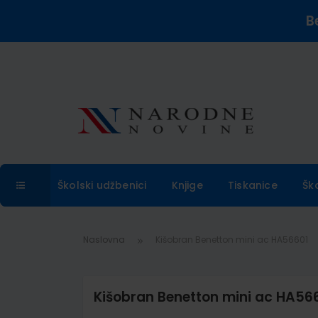
B
Školski udžbenici
Knjige
Tiskanice
Šk
Naslovna
Kišobran Benetton mini ac HA56601
Kišobran Benetton mini ac HA56