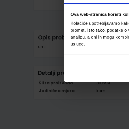
Skip
to
Ova web-stranica koristi kol
the
beginning
Kolačiće upotrebljavamo kako 
of
the
promet. Isto tako, podatke o 
images
Opis proizvoda
analizu, a oni ih mogu kombini
gallery
usluge.
crni
Detalji proizvoda
Šifra proizvoda
810594
Jedinična mjera
kom