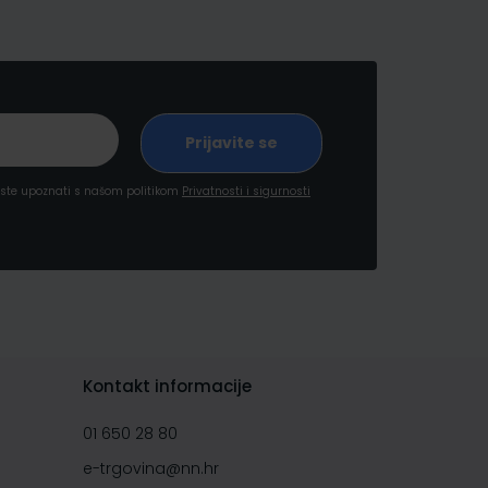
a ste upoznati s našom politikom
Privatnosti i sigurnosti
Kontakt informacije
01 650 28 80
e-trgovina@nn.hr