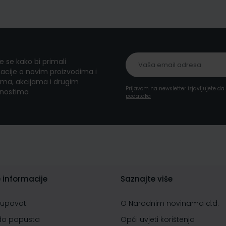
te se kako bi primali
acije o novim proizvodima i
ma, akcijama i drugim
Prijavom na newsletter izjavljujete d
nostima
podataka
 informacije
Saznajte više
kupovati
O Narodnim novinama d.d.
do popusta
Opći uvjeti korištenja