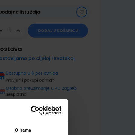
Dodaj na listu želja
DODAJ U KOŠARICU
ostava
ostavljamo po cijeloj Hrvatskoj
Dostupno u 6 poslovnica
Provjeri i pokupi odmah
Osobno preuzimanje u PC Zagreb
Besplatno
O nama