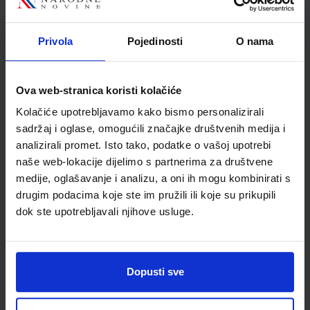
Privola
Pojedinosti
O nama
Detalji proizvoda
Šifra proizvoda
631189
Ova web-stranica koristi kolačiće
Jedinična mjera
kom
Kolačiće upotrebljavamo kako bismo personalizirali
sadržaj i oglase, omogućili značajke društvenih medija i
analizirali promet. Isto tako, podatke o vašoj upotrebi
naše web-lokacije dijelimo s partnerima za društvene
medije, oglašavanje i analizu, a oni ih mogu kombinirati s
drugim podacima koje ste im pružili ili koje su prikupili
dok ste upotrebljavali njihove usluge.
Dopusti sve
Newsletter prijava