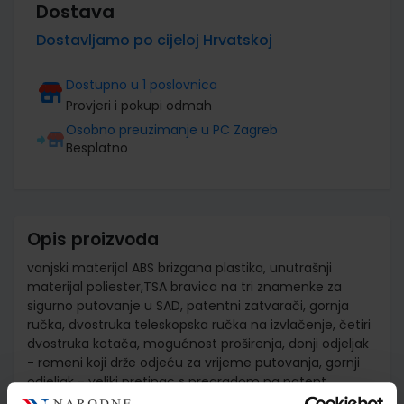
Dostava
Dostavljamo po cijeloj Hrvatskoj
Dostupno u 1 poslovnica
Provjeri i pokupi odmah
Osobno preuzimanje u PC Zagreb
Besplatno
Opis proizvoda
vanjski materijal ABS brizgana plastika, unutrašnji
materijal poliester,TSA bravica na tri znamenke za
sigurno putovanje u SAD, patentni zatvarači, gornja
ručka, dvostruka teleskopska ručka na izvlačenje, četiri
dvostruka kotača, mogućnost proširenja, donji odjeljak
- remeni koji drže odjeću za vrijeme putovanja, gornji
odjeljak - veliki pretinac s pregradom na patent ,
volumen 69/75L, dimenzije 46x67x27/30 cm