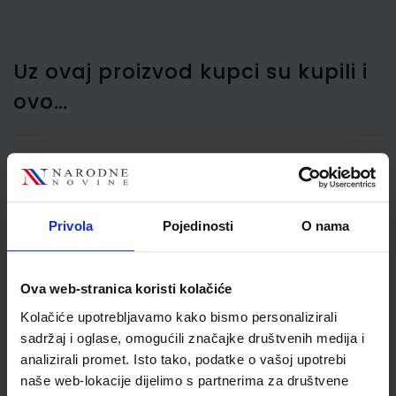
Uz ovaj proizvod kupci su kupili i
ovo…
Blok crtaći A3 20 listova,
Jolly
Privola
Pojedinosti
O nama
Ova web-stranica koristi kolačiće
Kolačiće upotrebljavamo kako bismo personalizirali
sadržaj i oglase, omogućili značajke društvenih medija i
analizirali promet. Isto tako, podatke o vašoj upotrebi
naše web-lokacije dijelimo s partnerima za društvene