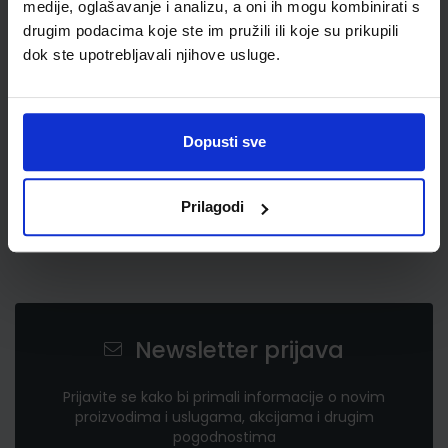
medije, oglašavanje i analizu, a oni ih mogu kombinirati s
3,30 €
drugim podacima koje ste im pružili ili koje su prikupili
dok ste upotrebljavali njihove usluge.
Dopusti sve
Prilagodi
Newsletter prijava
Prijavite se kako bi primali informacije o novim
proizvodima i uslugama, akcijama i drugim
pogodnostima