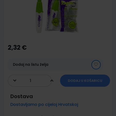
images
gallery
Skip
to
the
2,32 €
beginning
of
the
images
Dodaj na listu želja
gallery
DODAJ U KOŠARICU
Dostava
Dostavljamo po cijeloj Hrvatskoj