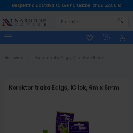
Besplatna dostava za sve narudžbe iznad 62,50 €
Pretra
Naslovna
Korektor traka Edigs, iClick, 6m x 5mm
Korektor traka Edigs, iClick, 6m x 5mm
Skip
to
the
end
of
the