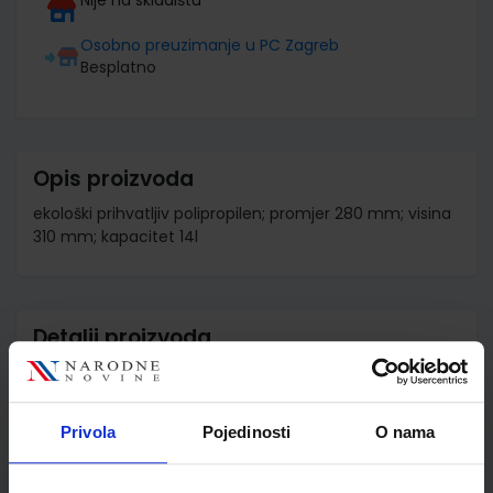
Osobno preuzimanje u PC Zagreb
Besplatno
Opis proizvoda
ekološki prihvatljiv polipropilen; promjer 280 mm; visina
310 mm; kapacitet 14l
Detalji proizvoda
Šifra proizvoda
553413
Jedinična mjera
kom
Privola
Pojedinosti
O nama