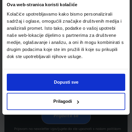
Ova web-stranica koristi kolačiće
Kolačiće upotrebljavamo kako bismo personalizirali
sadržaj i oglase, omogućili značajke društvenih medija i
analizirali promet. Isto tako, podatke o vašoj upotrebi
naše web-lokacije dijelimo s partnerima za društvene
medije, oglašavanje i analizu, a oni ih mogu kombinirati s
drugim podacima koje ste im pružili ili koje su prikupili
Newsletter prijava
dok ste upotrebljavali njihove usluge.
Prijavite se kako bi primali informacije o novim
proizvodima i uslugama, akcijama i drugim
pogodnostima
Dopusti sve
Prilagodi
Prijavom na newsletter izjavljujete da ste upoznati s našom politikom