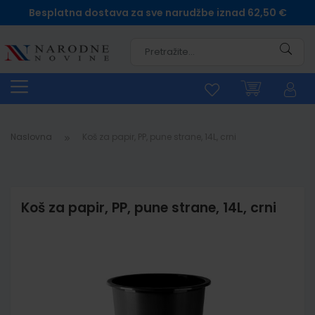
Besplatna dostava za sve narudžbe iznad 62,50 €
Pretra
Naslovna
Koš za papir, PP, pune strane, 14L, crni
Koš za papir, PP, pune strane, 14L, crni
Skip
to
the
end
of
the