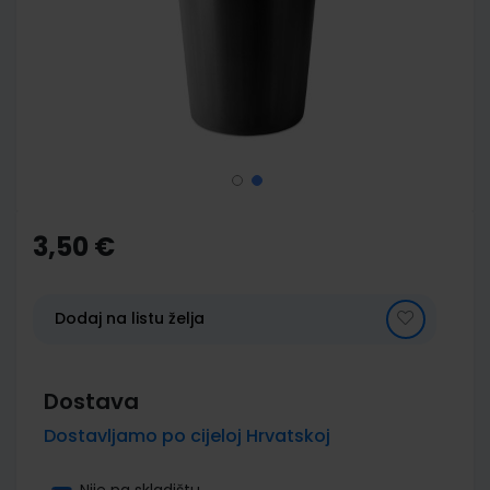
images
gallery
Skip
to
the
3,50 €
beginning
of
the
images
Dodaj na listu želja
gallery
Dostava
Dostavljamo po cijeloj Hrvatskoj
Nije na skladištu