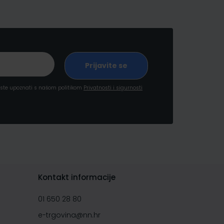
a ste upoznati s našom politikom
Privatnosti i sigurnosti
Kontakt informacije
01 650 28 80
e-trgovina@nn.hr