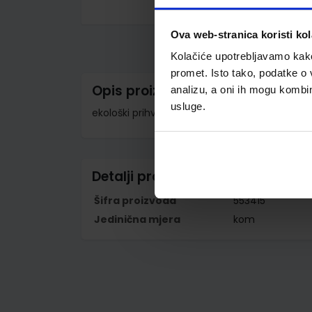
Skip
to
Ova web-stranica koristi kol
the
beginning
Kolačiće upotrebljavamo kako 
of
the
promet. Isto tako, podatke o 
images
Opis proizvoda
analizu, a oni ih mogu kombini
gallery
usluge.
ekološki prihvatljiv polipropilen; promjer 280
Detalji proizvoda
Šifra proizvoda
553415
Jedinična mjera
kom