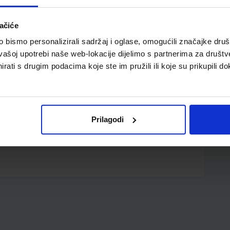
ačiće
bismo personalizirali sadržaj i oglase, omogućili značajke društv
vašoj upotrebi naše web-lokacije dijelimo s partnerima za društv
rati s drugim podacima koje ste im pružili ili koje su prikupili do
 mm; visina 310 mm; kapacitet 14l
Prilagodi