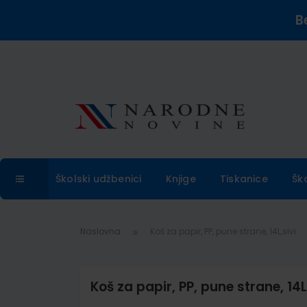
B
Školski udžbenici
Knjige
Tiskanice
Šk
Naslovna
Koš za papir, PP, pune strane, 14L,sivi
Koš za papir, PP, pune strane, 14L