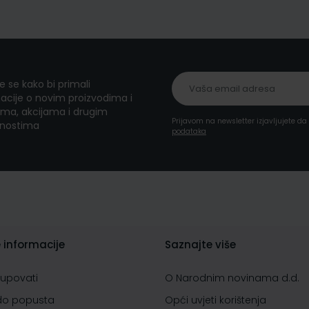
te se kako bi primali
acije o novim proizvodima i
ma, akcijama i drugim
Prijavom na newsletter izjavljujete d
nostima
podataka
 informacije
Saznajte više
kupovati
O Narodnim novinama d.d.
do popusta
Opći uvjeti korištenja