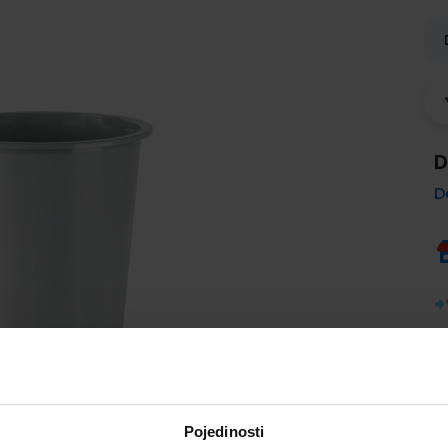
D
D
Pojedinosti