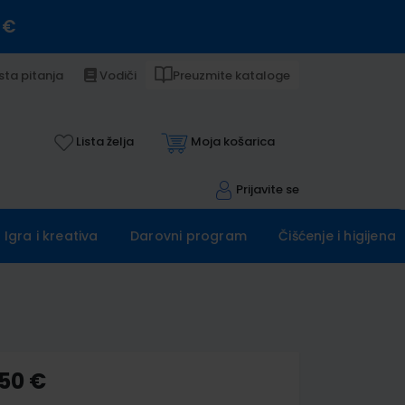
 €
sta pitanja
Vodiči
Preuzmite kataloge
Lista želja
Moja košarica
Prijavite se
Igra i kreativa
Darovni program
Čišćenje i higijena
,50 €