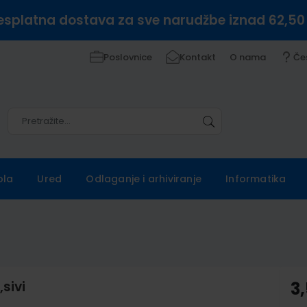
esplatna dostava za sve narudžbe iznad 62,50
Poslovnice
Kontakt
O nama
Če
Pretražite
Pretražite
ola
Ured
Odlaganje i arhiviranje
Informatika
,sivi
3