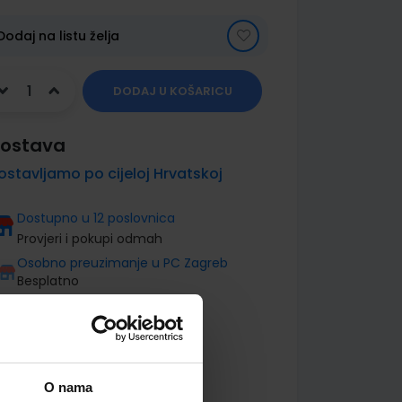
Dodaj na listu želja
DODAJ U KOŠARICU
ostava
ostavljamo po cijeloj Hrvatskoj
Dostupno u 12 poslovnica
Provjeri i pokupi odmah
Osobno preuzimanje u PC Zagreb
Besplatno
O nama