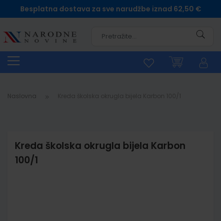
Besplatna dostava za sve narudžbe iznad 62,50 €
Pretra
Naslovna
Kreda školska okrugla bijela Karbon 100/1
Kreda školska okrugla bijela Karbon
100/1
Skip
to
the
end