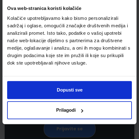
Ova web-stranica koristi kolačiće
Kolačiće upotrebljavamo kako bismo personalizirali
sadržaj i oglase, omogućili značajke društvenih medija i
analizirali promet. Isto tako, podatke o vašoj upotrebi
naše web-lokacije dijelimo s partnerima za društvene
medije, oglašavanje i analizu, a oni ih mogu kombinirati s
drugim podacima koje ste im pružili ili koje su prikupili
Newsletter prijava
dok ste upotrebljavali njihove usluge.
Prijavite se kako bi primali informacije o novim
proizvodima i uslugama, akcijama i drugim
pogodnostima
Dopusti sve
Prilagodi