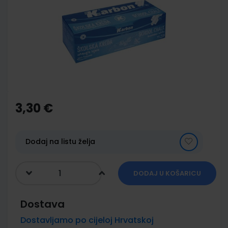
of
the
images
gallery
Skip
to
the
3,30 €
beginning
of
the
images
Dodaj na listu želja
gallery
DODAJ U KOŠARICU
Dostava
Dostavljamo po cijeloj Hrvatskoj