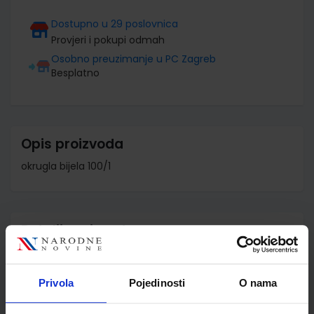
Dostupno u 29 poslovnica
Provjeri i pokupi odmah
Osobno preuzimanje u PC Zagreb
Besplatno
Opis proizvoda
okrugla bijela 100/1
Detalji proizvoda
Šifra proizvoda
582296
Jedinična mjera
kom
Privola
Pojedinosti
O nama