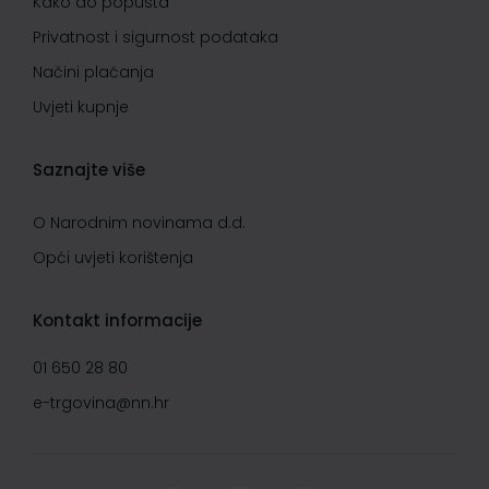
Kako do popusta
Privatnost i sigurnost podataka
Načini plaćanja
Uvjeti kupnje
Saznajte više
O Narodnim novinama d.d.
Opći uvjeti korištenja
Kontakt informacije
01 650 28 80
e-trgovina@nn.hr