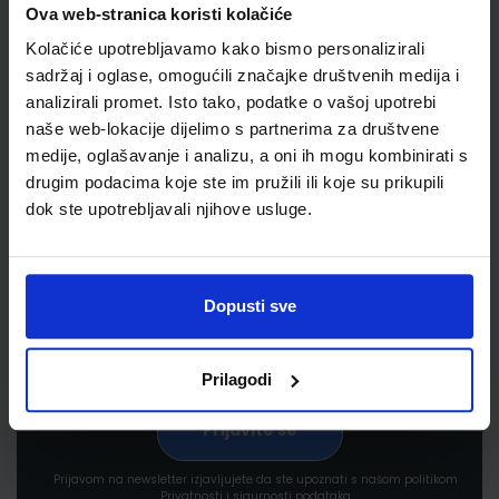
Ova web-stranica koristi kolačiće
Kolačiće upotrebljavamo kako bismo personalizirali
sadržaj i oglase, omogućili značajke društvenih medija i
analizirali promet. Isto tako, podatke o vašoj upotrebi
naše web-lokacije dijelimo s partnerima za društvene
medije, oglašavanje i analizu, a oni ih mogu kombinirati s
Newsletter prijava
drugim podacima koje ste im pružili ili koje su prikupili
dok ste upotrebljavali njihove usluge.
Prijavite se kako bi primali informacije o novim
proizvodima i uslugama, akcijama i drugim
pogodnostima
Dopusti sve
Prilagodi
Prijavom na newsletter izjavljujete da ste upoznati s našom politikom
Privatnosti i sigurnosti podataka