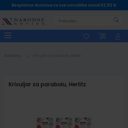
Besplatna dostava za sve narudžbe iznad 62,50 €
Pretra
Naslovna
Krivuljar za parabolu, Herlitz
Krivuljar za parabolu, Herlitz
Skip
to
the
end
of
the