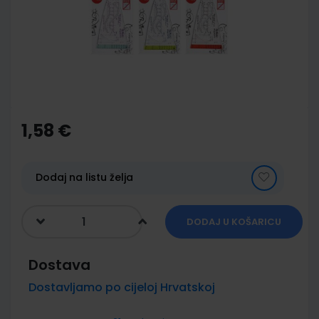
images
gallery
Skip
to
the
1,58 €
beginning
of
the
images
Dodaj na listu želja
gallery
DODAJ U KOŠARICU
Dostava
Dostavljamo po cijeloj Hrvatskoj