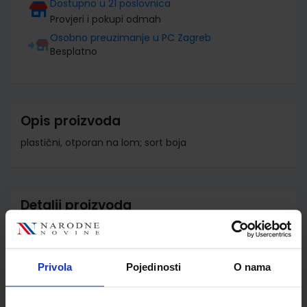
Dostupno u 21 poslovnica
Provjeri i pokupi odmah
Osobno preuzimanje u PC Zagreb
Besplatno
Opis proizvoda
plastični, otporan na lom; sort boja
Detalji proizvoda
Šifra proizvoda
573536
Jedinična mjera
kom
Privola
Pojedinosti
O nama