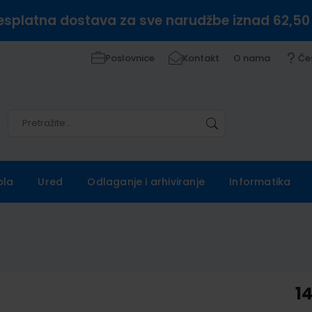
esplatna dostava za sve narudžbe iznad 62,50
Poslovnice
Kontakt
O nama
Če
Pretražite
Pretražite
ola
Ured
Odlaganje i arhiviranje
Informatika
1