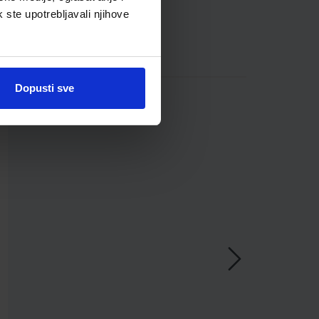
k ste upotrebljavali njihove
Dopusti sve