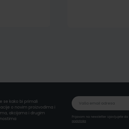
te se kako bi primali
acije o novim proizvodima i
ma, akcijama i drugim
Prijavom na newsletter izjavljujete d
nostima
podataka