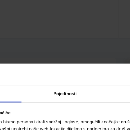
 do 300 g; klizač s vijkom za zaključavanje može se
jevake; 3 dodatne oštrice uključene u pakiranje
Pojedinosti
ačiće
bismo personalizirali sadržaj i oglase, omogućili značajke društv
vašoj upotrebi naše web-lokacije dijelimo s partnerima za društv