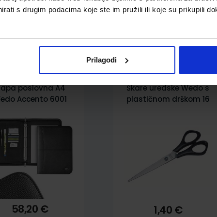
rati s drugim podacima koje ste im pružili ili koje su prikupili do
pili i ovo…
Prilagodi
apa poslovna A4
Škare uredske Wedo s
edo Accento 6001
plastičnom drškom 16
cm
58,20 €
1,40 €