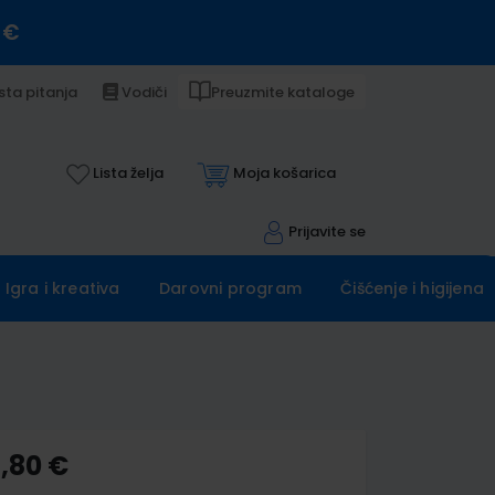
 €
sta pitanja
Vodiči
Preuzmite kataloge
Lista želja
Moja košarica
Prijavite se
Igra i kreativa
Darovni program
Čišćenje i higijena
4,80 €