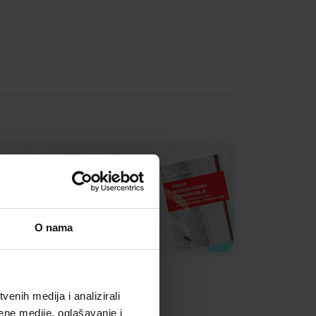
O nama
enih medija i analizirali
ene medije, oglašavanje i