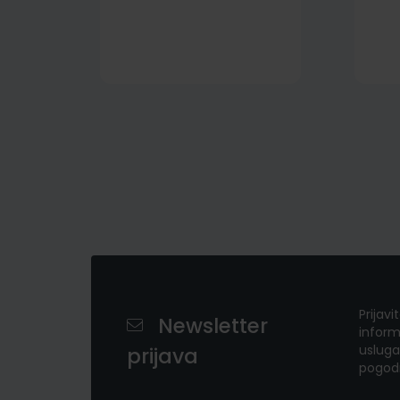
Prijavi
Newsletter
inform
usluga
prijava
pogod