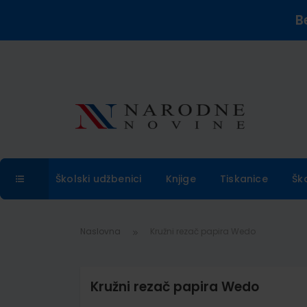
B
Školski udžbenici
Knjige
Tiskanice
Šk
Naslovna
Kružni rezač papira Wedo
Kružni rezač papira Wedo