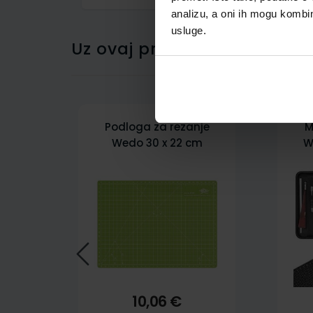
analizu, a oni ih mogu kombini
usluge.
Uz ovaj proizvod kupci su ku
Podloga za rezanje
M
Wedo 30 x 22 cm
W
10,06 €