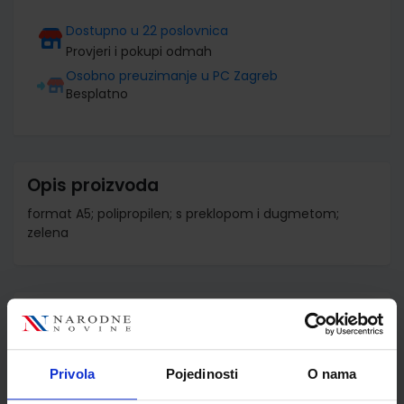
Dostupno u 22 poslovnica
Provjeri i pokupi odmah
Osobno preuzimanje u PC Zagreb
Besplatno
Opis proizvoda
format A5; polipropilen; s preklopom i dugmetom;
zelena
Detalji proizvoda
Šifra proizvoda
595218
Jedinična mjera
kom
Privola
Pojedinosti
O nama