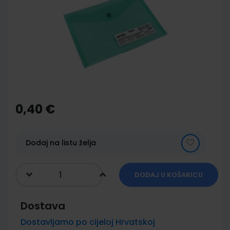
of
the
images
gallery
Skip
to
the
0,40 €
beginning
of
the
images
Dodaj na listu želja
gallery
DODAJ U KOŠARICU
Dostava
Dostavljamo po cijeloj Hrvatskoj