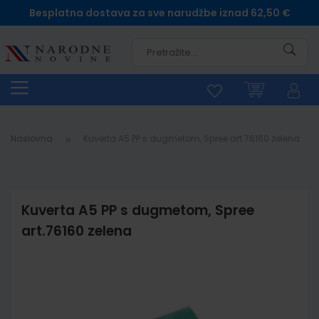
Besplatna dostava za sve narudžbe iznad 62,50 €
Pretra
Naslovna
Kuverta A5 PP s dugmetom, Spree art.76160 zelena
Kuverta A5 PP s dugmetom, Spree
art.76160 zelena
Skip
to
the
end