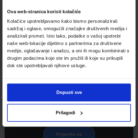
Ova web-stranica koristi kolačiće
Kolačiće upotrebljavamo kako bismo personalizirali
sadržaj i oglase, omogućili značajke društvenih medija i
analizirali promet. Isto tako, podatke o vašoj upotrebi
naše web-lokacije dijelimo s partnerima za društvene
medije, oglašavanje i analizu, a oni ih mogu kombinirati s
drugim podacima koje ste im pružili ili koje su prikupili
Newsletter prijava
dok ste upotrebljavali njihove usluge.
Prijavite se kako bi primali informacije o novim
proizvodima i uslugama, akcijama i drugim
Dopusti sve
pogodnostima
Prilagodi