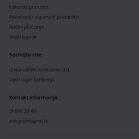
Kako do popusta
Privatnost i sigurnost podataka
Načini plaćanja
Uvjeti kupnje
Saznajte više
O Narodnim novinama d.d.
Opći uvjeti korištenja
Kontakt informacije
01 650 28 80
e-trgovina@nn.hr