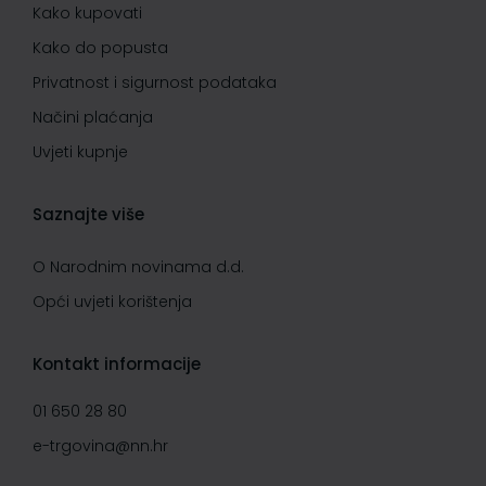
Kako kupovati
Kako do popusta
Privatnost i sigurnost podataka
Načini plaćanja
Uvjeti kupnje
Saznajte više
O Narodnim novinama d.d.
Opći uvjeti korištenja
Kontakt informacije
01 650 28 80
e-trgovina@nn.hr