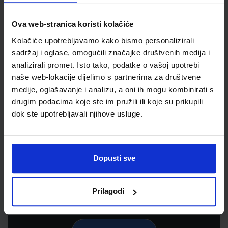
Ova web-stranica koristi kolačiće
Kolačiće upotrebljavamo kako bismo personalizirali
sadržaj i oglase, omogućili značajke društvenih medija i
analizirali promet. Isto tako, podatke o vašoj upotrebi
naše web-lokacije dijelimo s partnerima za društvene
medije, oglašavanje i analizu, a oni ih mogu kombinirati s
drugim podacima koje ste im pružili ili koje su prikupili
dok ste upotrebljavali njihove usluge.
Newsletter prijava
Prijavite se kako bi primali informacije o novim
proizvodima i uslugama, akcijama i drugim
Dopusti sve
pogodnostima
Prilagodi