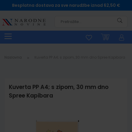
Besplatna dostava za sve narudžbe iznad 62,50 €
Pretra
Naslovna
Kuverta PP A4; s zipom, 30 mm dno Spree Kapibara
Kuverta PP A4; s zipom, 30 mm dno
Spree Kapibara
Skip
to
the
end