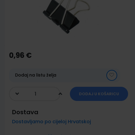
images
gallery
Skip
to
the
0,96 €
beginning
of
the
images
Dodaj na listu želja
gallery
DODAJ U KOŠARICU
Dostava
Dostavljamo po cijeloj Hrvatskoj