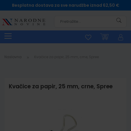
Besplatna dostava za sve narudžbe iznad 62,50 €
Pretra
Naslovna
Kvačice za papir, 25 mm, crne, Spree
Kvačice za papir, 25 mm, crne, Spree
Skip
to
the
end
of
the