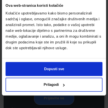
Ova web-stranica koristi kolačiće
Kolačiće upotrebljavamo kako bismo personalizirali
sadržaj i oglase, omogućili značajke društvenih medija i
analizirali promet. Isto tako, podatke o vašoj upotrebi
naše web-lokacije dijelimo s partnerima za društvene
medije, oglašavanje i analizu, a oni ih mogu kombinirati s
drugim podacima koje ste im pružili ili koje su prikupili
Newsletter prijava
dok ste upotrebljavali njihove usluge.
Prijavite se kako bi primali informacije o novim
proizvodima i uslugama, akcijama i drugim
pogodnostima
Dopusti sve
Prilagodi