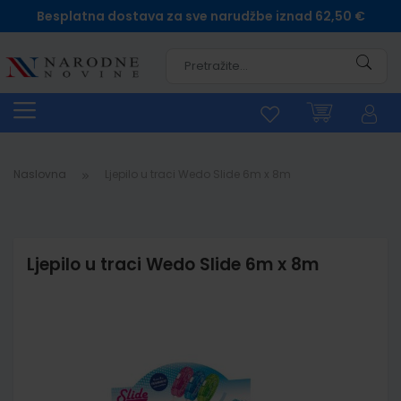
Besplatna dostava za sve narudžbe iznad 62,50 €
Pretra
Naslovna
Ljepilo u traci Wedo Slide 6m x 8m
Ljepilo u traci Wedo Slide 6m x 8m
Skip
to
the
end
of
the