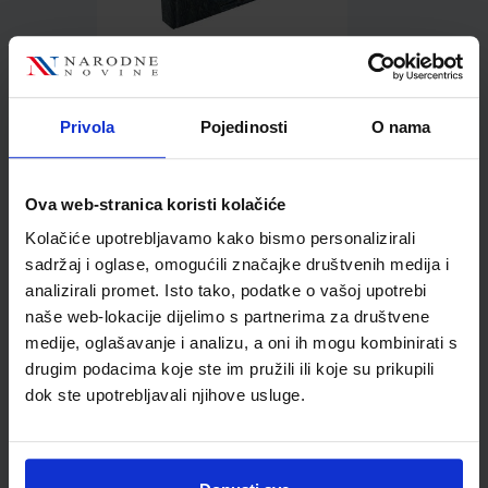
23,89 €
Privola
Pojedinosti
O nama
Ova web-stranica koristi kolačiće
Kolačiće upotrebljavamo kako bismo personalizirali
Kupci najčešće biraju..
sadržaj i oglase, omogućili značajke društvenih medija i
analizirali promet. Isto tako, podatke o vašoj upotrebi
naše web-lokacije dijelimo s partnerima za društvene
medije, oglašavanje i analizu, a oni ih mogu kombinirati s
drugim podacima koje ste im pružili ili koje su prikupili
Ljepilo za papir I-glu
dok ste upotrebljavali njihove usluge.
Edigs, 10 m