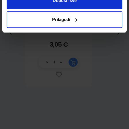
Dopusti sve
Prilagodi
3,05 €