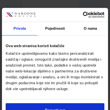
2,18 €
Privola
Pojedinosti
O nama
Ova web-stranica koristi kolačiće
Kolačiće upotrebljavamo kako bismo personalizirali
Kupci najčešće biraju..
sadržaj i oglase, omogućili značajke društvenih medija i
analizirali promet. Isto tako, podatke o vašoj upotrebi
naše web-lokacije dijelimo s partnerima za društvene
medije, oglašavanje i analizu, a oni ih mogu kombinirati s
drugim podacima koje ste im pružili ili koje su prikupili
Ljepilo za papir u sticku
dok ste upotrebljavali njihove usluge.
Kores, 40 g