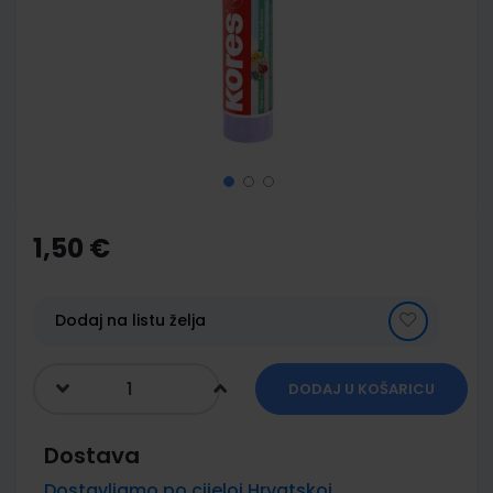
images
gallery
Skip
to
the
1,50 €
beginning
of
the
images
Dodaj na listu želja
gallery
DODAJ U KOŠARICU
Dostava
Dostavljamo po cijeloj Hrvatskoj