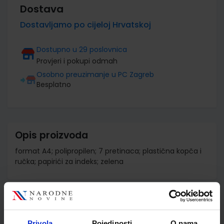
Dostava
Dostavljamo po cijeloj Hrvatskoj
Dostupno u 29 poslovnica
Provjeri i pokupi odmah
Osobno preuzimanje u PC Zagreb
Besplatno
Opis proizvoda
format A4; polipropilen; 7 pretinaca; plastična kopča i
ručka; papirići za indeks; zelena
Detalji proizvoda
Privola
Pojedinosti
O nama