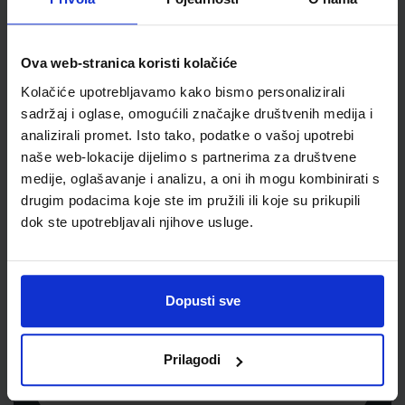
Šifra proizvoda
589672
Jedinična mjera
kom
Ova web-stranica koristi kolačiće
Kolačiće upotrebljavamo kako bismo personalizirali
sadržaj i oglase, omogućili značajke društvenih medija i
analizirali promet. Isto tako, podatke o vašoj upotrebi
naše web-lokacije dijelimo s partnerima za društvene
medije, oglašavanje i analizu, a oni ih mogu kombinirati s
drugim podacima koje ste im pružili ili koje su prikupili
dok ste upotrebljavali njihove usluge.
Newsletter prijava
Prijavite se kako bi primali informacije o novim
Dopusti sve
proizvodima i uslugama, akcijama i drugim
pogodnostima
Prilagodi