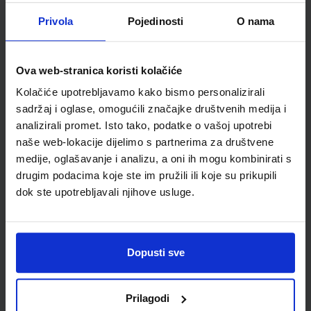
Detalji proizvoda
Privola
Pojedinosti
O nama
Šifra proizvoda
589446
Jedinična mjera
kom
Ova web-stranica koristi kolačiće
Kolačiće upotrebljavamo kako bismo personalizirali
sadržaj i oglase, omogućili značajke društvenih medija i
analizirali promet. Isto tako, podatke o vašoj upotrebi
naše web-lokacije dijelimo s partnerima za društvene
medije, oglašavanje i analizu, a oni ih mogu kombinirati s
drugim podacima koje ste im pružili ili koje su prikupili
dok ste upotrebljavali njihove usluge.
Newsletter prijava
Dopusti sve
Prijavite se kako bi primali informacije o novim
proizvodima i uslugama, akcijama i drugim
Prilagodi
pogodnostima