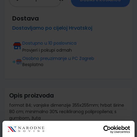
Dostava
Dostavljamo po cijeloj Hrvatskoj
Dostupno u 10 poslovnica
Provjeri i pokupi odmah
Osobno preuzimanje u PC Zagreb
Besplatno
Opis proizvoda
format B4; vanjske dimenzije 355x255mm; hrbat širine
80 cm; minimalno 30% recikliranog polipropilena; s
gumbom, žuta